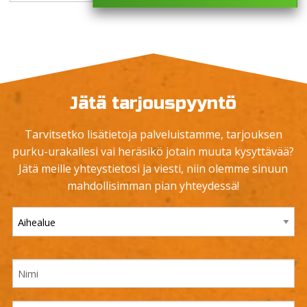
Jätä tarjouspyyntö
Tarvitsetko lisätietoja palveluistamme, tarjouksen
purku-urakallesi vai heräsikö jotain muuta kysyttävää?
Jätä meille yhteystietosi ja viesti, niin olemme sinuun
mahdollisimman pian yhteydessä!