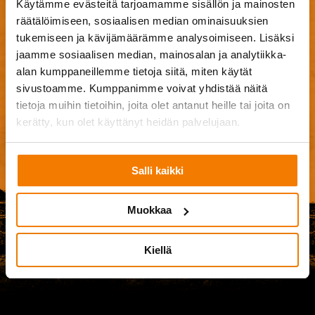
Käytämme evästeitä tarjoamamme sisällön ja mainosten
Browse Files
räätälöimiseen, sosiaalisen median ominaisuuksien
0
of 20
tukemiseen ja kävijämäärämme analysoimiseen. Lisäksi
jaamme sosiaalisen median, mainosalan ja analytiikka-
Hyväksyn
käyttöehdot
.
alan kumppaneillemme tietoja siitä, miten käytät
sivustoamme. Kumppanimme voivat yhdistää näitä
tietoja muihin tietoihin, joita olet antanut heille tai joita on
Ple
kerätty, kun olet käyttänyt heidän palvelujaan.
Salli kaikki
Muokkaa
Kiellä