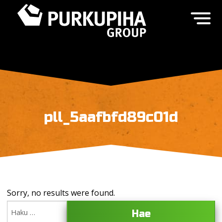
pll_5aafbfd89c01d
Sorry, no results were found.
Haku: