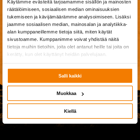
Käytämme evästeitä tarjoamamme sisällön ja mainosten
Browse Files
räätälöimiseen, sosiaalisen median ominaisuuksien
0
of 20
tukemiseen ja kävijämäärämme analysoimiseen. Lisäksi
jaamme sosiaalisen median, mainosalan ja analytiikka-
Hyväksyn
käyttöehdot
.
alan kumppaneillemme tietoja siitä, miten käytät
sivustoamme. Kumppanimme voivat yhdistää näitä
tietoja muihin tietoihin, joita olet antanut heille tai joita on
Ple
kerätty, kun olet käyttänyt heidän palvelujaan.
Salli kaikki
Muokkaa
Kiellä