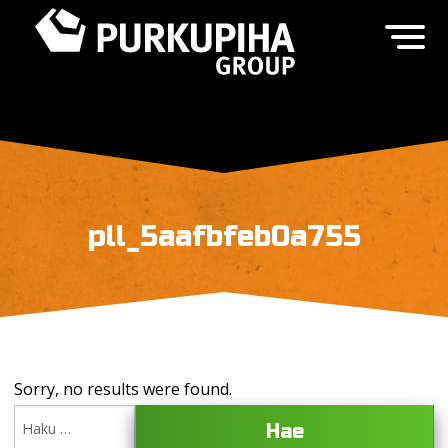
pll_5aafbfeb0a755
Sorry, no results were found.
Haku: