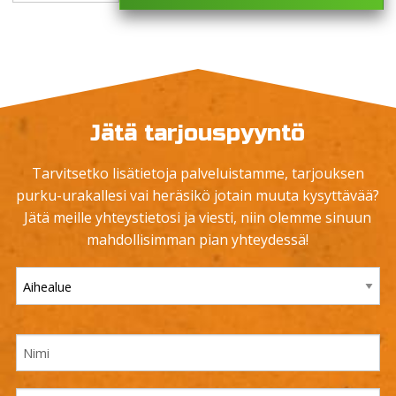
Jätä tarjouspyyntö
Tarvitsetko lisätietoja palveluistamme, tarjouksen
purku-urakallesi vai heräsikö jotain muuta kysyttävää?
Jätä meille yhteystietosi ja viesti, niin olemme sinuun
mahdollisimman pian yhteydessä!