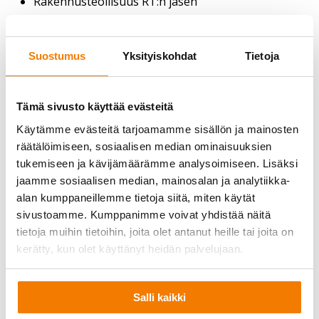
Rakennusteollisuus RT:n jäsen
Suomen Asbesti- ja Pölysaneerausalan liiton (SAP
ry) jäsen
Suostumus
Yksityiskohdat
Tietoja
Tämä sivusto käyttää evästeitä
Käytämme evästeitä tarjoamamme sisällön ja mainosten
räätälöimiseen, sosiaalisen median ominaisuuksien
tukemiseen ja kävijämäärämme analysoimiseen. Lisäksi
jaamme sosiaalisen median, mainosalan ja analytiikka-
Kysy lisää:
alan kumppaneillemme tietoja siitä, miten käytät
sivustoamme. Kumppanimme voivat yhdistää näitä
tietoja muihin tietoihin, joita olet antanut heille tai joita on
Purkutöiden yhteyshenkilöt
kerätty, kun olet käyttänyt heidän palvelujaan.
Salli kaikki