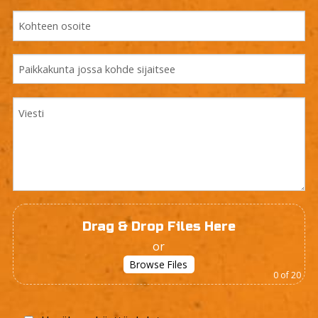
Drag & Drop Files Here
or
Browse Files
0
of 20