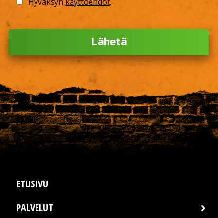
Hyväksyn
käyttöehdot
.
Ple
ETUSIVU
PALVELUT