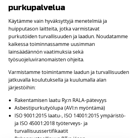
purkupalvelua
Käytämme vain hyväksyttyjä menetelmiä ja
huipputason laitteita, jotka varmistavat
purkutöiden turvallisuuden ja laadun. Noudatamme
kaikessa toiminnassamme uusimman
lainsäädännön vaatimuksia sekä
työsuojeluviranomaisten ohjeita.
Varmistamme toimintamme laadun ja turvallisuuden
jatkuvalla koulutuksella ja kuulumalla alan
järjestöihin:
Rakentamisen laatu Ry:n RALA-pätevyys
Asbestipurkutyölupa (AVI:n myöntämä)
ISO 9001:2015 laatu-, ISO 14001:2015 ympäristö-
ja ISO 45001:2018 työterveys- ja
turvallisuussertifikaatit