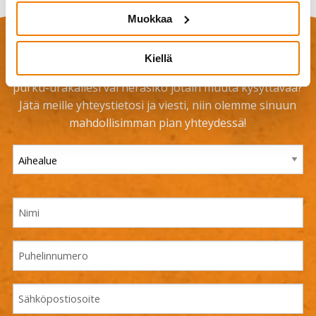
Muokkaa
Jätä tarjouspyyntö
Kiellä
Tarvitsetko lisätietoja palveluistamme, tarjouksen
purku-urakallesi vai heräsikö jotain muuta kysyttävää?
Jätä meille yhteystietosi ja viesti, niin olemme sinuun
mahdollisimman pian yhteydessä!