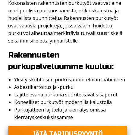
Kokonaisten rakennusten purkutyöt vaativat aina
monipuolista purkuosaamista, erikoiskalustoa ja
huolellista suunnittelua. Rakennusten purkutyöt
ovat vaativia projekteja, joissa väärin hoidettu
purku voi aiheuttaa merkittäviä turvallisuusriskejä
sekä ihmisille että ympäristölle.
Rakennusten
purkupalveluumme kuuluu:
Yksityiskohtaisen purkusuunnitelman laatiminen
Asbestikartoitus ja -purku
Lajittelevana purkuna suoritettavat sisäpurut
Koneelliset purkutyöt modernilla kalustolla
Purkujätteen lajittelu ja kierrätys omissa
kierrätyskeskuksissamme
JÄTÄ TARJOUSPYYNTÖ