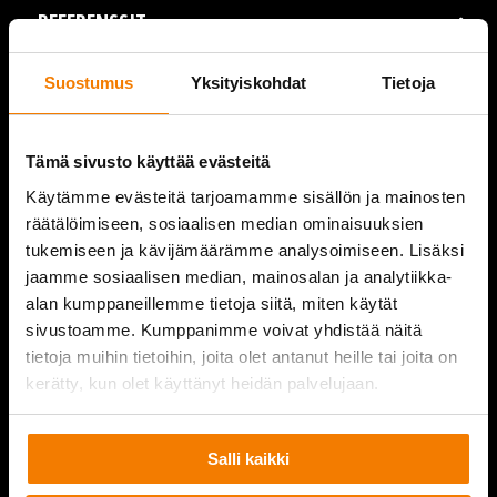
REFERENSSIT
AJANKOHTAISTA
Suostumus
Yksityiskohdat
Tietoja
VIDEOT
Tämä sivusto käyttää evästeitä
YRITYS
Käytämme evästeitä tarjoamamme sisällön ja mainosten
räätälöimiseen, sosiaalisen median ominaisuuksien
YHTEYSTIEDOT
tukemiseen ja kävijämäärämme analysoimiseen. Lisäksi
jaamme sosiaalisen median, mainosalan ja analytiikka-
alan kumppaneillemme tietoja siitä, miten käytät
sivustoamme. Kumppanimme voivat yhdistää näitä
PURKUPIHA
tietoja muihin tietoihin, joita olet antanut heille tai joita on
kerätty, kun olet käyttänyt heidän palvelujaan.
Salli kaikki