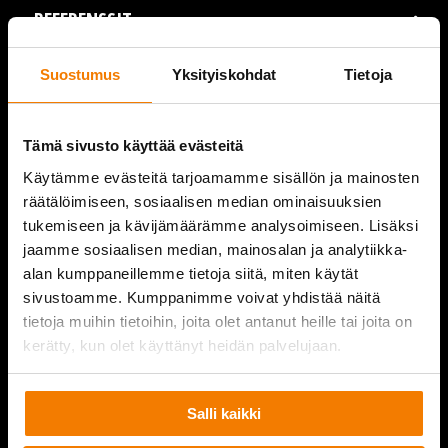
REFERENSSIT
AJANKOHTAISTA
Suostumus
Yksityiskohdat
Tietoja
VIDEOT
Tämä sivusto käyttää evästeitä
YRITYS
Käytämme evästeitä tarjoamamme sisällön ja mainosten
räätälöimiseen, sosiaalisen median ominaisuuksien
YHTEYSTIEDOT
tukemiseen ja kävijämäärämme analysoimiseen. Lisäksi
jaamme sosiaalisen median, mainosalan ja analytiikka-
alan kumppaneillemme tietoja siitä, miten käytät
sivustoamme. Kumppanimme voivat yhdistää näitä
PURKUPIHA
tietoja muihin tietoihin, joita olet antanut heille tai joita on
kerätty, kun olet käyttänyt heidän palvelujaan.
Salli kaikki