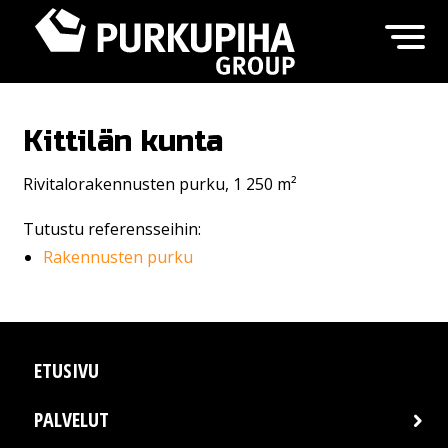
Kittilän kunta
Rivitalorakennusten purku, 1 250 m²
Tutustu referensseihin:
Rakennusten purku
ETUSIVU
PALVELUT