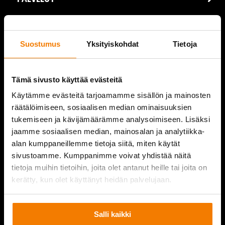
REFERENSSIT
Suostumus
Yksityiskohdat
Tietoja
AJANKOHTAISTA
VIDEOT
Tämä sivusto käyttää evästeitä
YRITYS
Käytämme evästeitä tarjoamamme sisällön ja mainosten
räätälöimiseen, sosiaalisen median ominaisuuksien
YHTEYSTIEDOT
tukemiseen ja kävijämäärämme analysoimiseen. Lisäksi
jaamme sosiaalisen median, mainosalan ja analytiikka-
alan kumppaneillemme tietoja siitä, miten käytät
sivustoamme. Kumppanimme voivat yhdistää näitä
tietoja muihin tietoihin, joita olet antanut heille tai joita on
PURKUPIHA
kerätty, kun olet käyttänyt heidän palvelujaan.
Salli kaikki