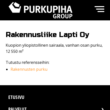
Rakennusliike Lapti Oy
Kuopion yliopistollinen sairaala, vanhan osan purku,
12 550 m²
Tutustu referensseihin:
Rakennusten purku
ETUSIVU
PALVELUT