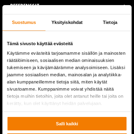
REFERENSSIT
AJANKOHTAISTA
Suostumus
Yksityiskohdat
Tietoja
VIDEOT
Tämä sivusto käyttää evästeitä
YRITYS
Käytämme evästeitä tarjoamamme sisällön ja mainosten
räätälöimiseen, sosiaalisen median ominaisuuksien
YHTEYSTIEDOT
tukemiseen ja kävijämäärämme analysoimiseen. Lisäksi
jaamme sosiaalisen median, mainosalan ja analytiikka-
alan kumppaneillemme tietoja siitä, miten käytät
sivustoamme. Kumppanimme voivat yhdistää näitä
PURKUPIHA
tietoja muihin tietoihin, joita olet antanut heille tai joita on
kerätty, kun olet käyttänyt heidän palvelujaan.
Salli kaikki