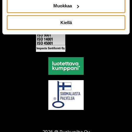
Muokkaa
Kiellä
2026 @ Purkupiha Oy