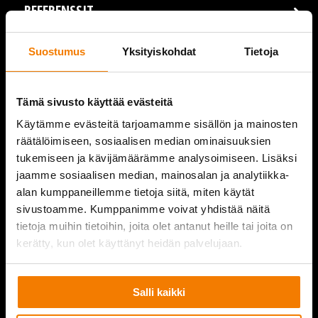
REFERENSSIT
AJANKOHTAISTA
Suostumus
Yksityiskohdat
Tietoja
VIDEOT
Tämä sivusto käyttää evästeitä
YRITYS
Käytämme evästeitä tarjoamamme sisällön ja mainosten
räätälöimiseen, sosiaalisen median ominaisuuksien
YHTEYSTIEDOT
tukemiseen ja kävijämäärämme analysoimiseen. Lisäksi
jaamme sosiaalisen median, mainosalan ja analytiikka-
alan kumppaneillemme tietoja siitä, miten käytät
sivustoamme. Kumppanimme voivat yhdistää näitä
PURKUPIHA
tietoja muihin tietoihin, joita olet antanut heille tai joita on
kerätty, kun olet käyttänyt heidän palvelujaan.
Salli kaikki