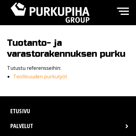
Tuotanto- ja
varastorakennuksen purku
Tutustu referensseihin:
Teollisuuden purkutyöt
ETUSIVU
PALVELUT