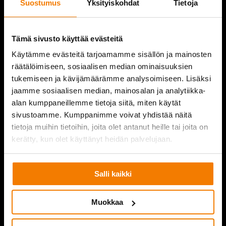
Suostumus
Yksityiskohdat
Tietoja
REFERENCES
COMPANY
Tämä sivusto käyttää evästeitä
Käytämme evästeitä tarjoamamme sisällön ja mainosten
CONTACT INFORMATION
räätälöimiseen, sosiaalisen median ominaisuuksien
tukemiseen ja kävijämäärämme analysoimiseen. Lisäksi
jaamme sosiaalisen median, mainosalan ja analytiikka-
alan kumppaneillemme tietoja siitä, miten käytät
PURKUPIHA
sivustoamme. Kumppanimme voivat yhdistää näitä
tietoja muihin tietoihin, joita olet antanut heille tai joita on
kerätty, kun olet käyttänyt heidän palvelujaan.
Salli kaikki
Muokkaa