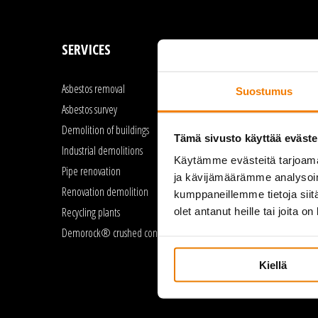
SERVICES
REFERENCES
Asbestos removal
Asbestos removal
Suostumus
Asbestos survey
Pipe renovation
Demolition of buildings
Demolition of buildings
Tämä sivusto käyttää eväste
Industrial demolitions
Renovation demolition
Käytämme evästeitä tarjoama
Pipe renovation
Industrial demolitions
ja kävijämäärämme analysoim
Renovation demolition
kumppaneillemme tietoja siitä
Recycling plants
olet antanut heille tai joita o
Demorock® crushed concrete
Kiellä