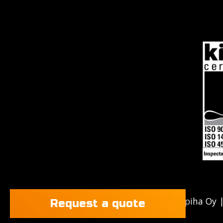
2026 @ Purkupiha Oy
Request a quote