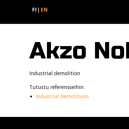
FI
EN
Akzo No
Industrial demolition
Tutustu referensseihin:
Industrial demolitions