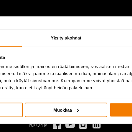
COMPANY
CONTACT
P
INFORMATION
Purkupiha Group Oy
Yksityiskohdat
Contact Information
Quality and environment
Invoicing information
Demolition equipment
itä
mme sisällön ja mainosten räätälöimiseen, sosiaalisen median
iseen. Lisäksi jaamme sosiaalisen median, mainosalan ja analy
, miten käytät sivustoamme. Kumppanimme voivat yhdistää näitä t
n kerätty, kun olet käyttänyt heidän palvelujaan.
Muokkaa
PURKUPIHA