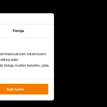
URKUTORI.FI
Tietoja
 ominaisuuksien tukemiseen
tiikka-alan
ietoja muihin tietoihin, joita
Salli kaikki