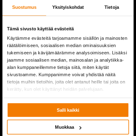
SERVICES
Suostumus
Yksityiskohdat
Tietoja
REFERENCES
Tämä sivusto käyttää evästeitä
COMPANY
Käytämme evästeitä tarjoamamme sisällön ja mainosten
CONTACT INFORMATION
räätälöimiseen, sosiaalisen median ominaisuuksien
tukemiseen ja kävijämäärämme analysoimiseen. Lisäksi
jaamme sosiaalisen median, mainosalan ja analytiikka-
alan kumppaneillemme tietoja siitä, miten käytät
sivustoamme. Kumppanimme voivat yhdistää näitä
PURKUPIHA
tietoja muihin tietoihin, joita olet antanut heille tai joita on
kerätty, kun olet käyttänyt heidän palvelujaan.
Salli kaikki
Muokkaa