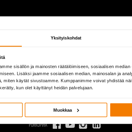
COMPANY
CONTACT
P
INFORMATION
Purkupiha Group Oy
Yksityiskohdat
Contact Information
Quality and environment
Invoicing information
Demolition equipment
itä
mme sisällön ja mainosten räätälöimiseen, sosiaalisen median
iseen. Lisäksi jaamme sosiaalisen median, mainosalan ja analy
, miten käytät sivustoamme. Kumppanimme voivat yhdistää näitä t
n kerätty, kun olet käyttänyt heidän palvelujaan.
Muokkaa
PURKUPIHA