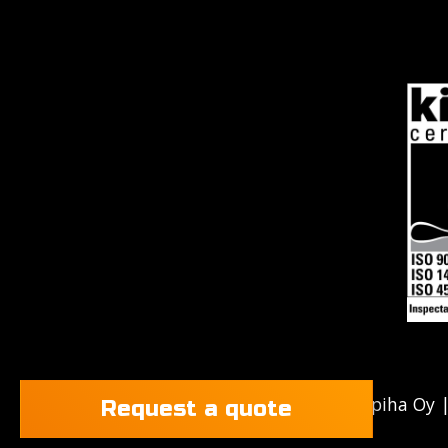
2026 @ Purkupiha Oy
Request a quote