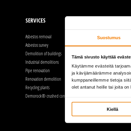
SERVICES
REFERENCES
Asbestos removal
Asbestos removal
Suostumus
Asbestos survey
Pipe renovation
Demolition of buildings
Demolition of buildings
Tämä sivusto käyttää eväste
Industrial demolitions
Renovation demolition
Käytämme evästeitä tarjoama
Pipe renovation
Industrial demolitions
ja kävijämäärämme analysoim
Renovation demolition
kumppaneillemme tietoja siitä
Recycling plants
olet antanut heille tai joita o
Demorock® crushed concrete
Kiellä