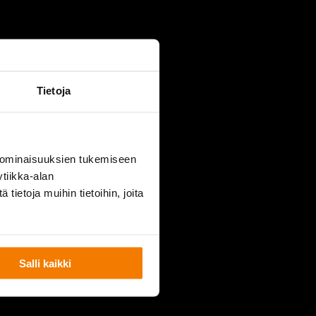
URKUTORI.FI
Tietoja
 ominaisuuksien tukemiseen
tiikka-alan
ietoja muihin tietoihin, joita
Salli kaikki