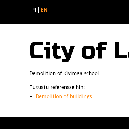
FI
EN
City of L
Demolition of Kivimaa school
Tutustu referensseihin:
Demolition of buildings