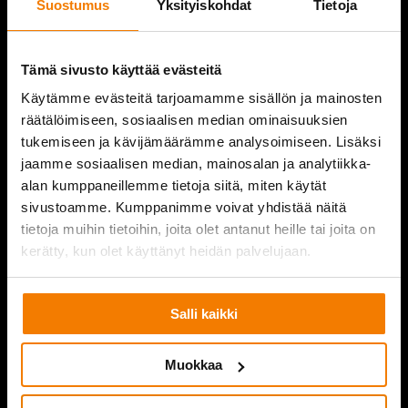
Suostumus
Yksityiskohdat
Tietoja
REFERENCES
COMPANY
Tämä sivusto käyttää evästeitä
Käytämme evästeitä tarjoamamme sisällön ja mainosten
CONTACT INFORMATION
räätälöimiseen, sosiaalisen median ominaisuuksien
tukemiseen ja kävijämäärämme analysoimiseen. Lisäksi
jaamme sosiaalisen median, mainosalan ja analytiikka-
alan kumppaneillemme tietoja siitä, miten käytät
PURKUPIHA
sivustoamme. Kumppanimme voivat yhdistää näitä
tietoja muihin tietoihin, joita olet antanut heille tai joita on
kerätty, kun olet käyttänyt heidän palvelujaan.
Salli kaikki
Muokkaa