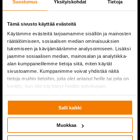
Suostumus
Yksityiskohdat
Tietoja
REFERENCES
COMPANY
Tämä sivusto käyttää evästeitä
Käytämme evästeitä tarjoamamme sisällön ja mainosten
CONTACT INFORMATION
räätälöimiseen, sosiaalisen median ominaisuuksien
tukemiseen ja kävijämäärämme analysoimiseen. Lisäksi
jaamme sosiaalisen median, mainosalan ja analytiikka-
alan kumppaneillemme tietoja siitä, miten käytät
PURKUPIHA
sivustoamme. Kumppanimme voivat yhdistää näitä
tietoja muihin tietoihin, joita olet antanut heille tai joita on
kerätty, kun olet käyttänyt heidän palvelujaan.
Salli kaikki
Muokkaa