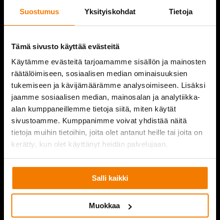
SERVICES
Suostumus
Yksityiskohdat
Tietoja
REFERENCES
Tämä sivusto käyttää evästeitä
COMPANY
Käytämme evästeitä tarjoamamme sisällön ja mainosten
CONTACT INFORMATION
räätälöimiseen, sosiaalisen median ominaisuuksien
tukemiseen ja kävijämäärämme analysoimiseen. Lisäksi
jaamme sosiaalisen median, mainosalan ja analytiikka-
alan kumppaneillemme tietoja siitä, miten käytät
sivustoamme. Kumppanimme voivat yhdistää näitä
PURKUPIHA
tietoja muihin tietoihin, joita olet antanut heille tai joita on
kerätty, kun olet käyttänyt heidän palvelujaan.
Salli kaikki
Muokkaa