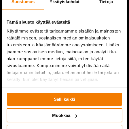
Suostumus
Yksityiskohdat
Tietoja
REFERENCES
COMPANY
Tämä sivusto käyttää evästeitä
Käytämme evästeitä tarjoamamme sisällön ja mainosten
CONTACT INFORMATION
räätälöimiseen, sosiaalisen median ominaisuuksien
tukemiseen ja kävijämäärämme analysoimiseen. Lisäksi
jaamme sosiaalisen median, mainosalan ja analytiikka-
alan kumppaneillemme tietoja siitä, miten käytät
PURKUPIHA
sivustoamme. Kumppanimme voivat yhdistää näitä
tietoja muihin tietoihin, joita olet antanut heille tai joita on
kerätty, kun olet käyttänyt heidän palvelujaan.
Salli kaikki
Muokkaa