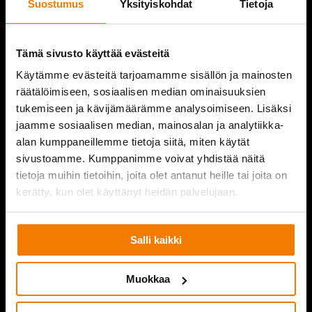
Suostumus
Yksityiskohdat
Tietoja
REFERENCES
COMPANY
Tämä sivusto käyttää evästeitä
Käytämme evästeitä tarjoamamme sisällön ja mainosten
CONTACT INFORMATION
räätälöimiseen, sosiaalisen median ominaisuuksien
tukemiseen ja kävijämäärämme analysoimiseen. Lisäksi
jaamme sosiaalisen median, mainosalan ja analytiikka-
alan kumppaneillemme tietoja siitä, miten käytät
PURKUPIHA
sivustoamme. Kumppanimme voivat yhdistää näitä
tietoja muihin tietoihin, joita olet antanut heille tai joita on
kerätty, kun olet käyttänyt heidän palvelujaan.
Salli kaikki
Muokkaa