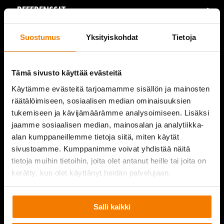
REFERENSSIT
AJANKOHTAISTA
Suostumus
Yksityiskohdat
Tietoja
VIDEOT
Tämä sivusto käyttää evästeitä
YRITYS
Käytämme evästeitä tarjoamamme sisällön ja mainosten
räätälöimiseen, sosiaalisen median ominaisuuksien
YHTEYSTIEDOT
tukemiseen ja kävijämäärämme analysoimiseen. Lisäksi
jaamme sosiaalisen median, mainosalan ja analytiikka-
alan kumppaneillemme tietoja siitä, miten käytät
sivustoamme. Kumppanimme voivat yhdistää näitä
PURKUPIHA
tietoja muihin tietoihin, joita olet antanut heille tai joita on
kerätty, kun olet käyttänyt heidän palvelujaan.
Salli kaikki