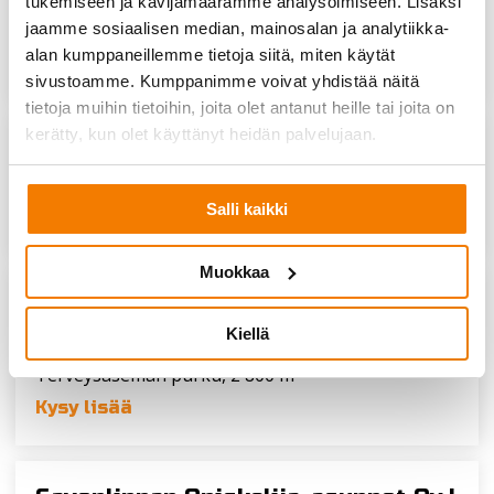
tukemiseen ja kävijämäärämme analysoimiseen. Lisäksi
jaamme sosiaalisen median, mainosalan ja analytiikka-
Kauppakeskuksen purku 5 700 m²
alan kumppaneillemme tietoja siitä, miten käytät
Kysy lisää
sivustoamme. Kumppanimme voivat yhdistää näitä
tietoja muihin tietoihin, joita olet antanut heille tai joita on
kerätty, kun olet käyttänyt heidän palvelujaan.
Pohjola Rakennus Oy |
Helsinki 2021
Liiketilarakennuksen purku, 3 700 m²
Salli kaikki
Kysy lisää
Muokkaa
Kemiönsaaren kunta |
Taalintehdas
Kiellä
2021
Terveysaseman purku, 2 800 m²
Kysy lisää