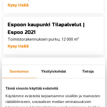
Kysy lisää
Espoon kaupunki Tilapalvelut |
Espoo 2021
Toimistorakennuksen purku, 12 000 m²
Kysy lisää
Pitäjänmäen Kiinteistöt Oy |
Suostumus
Yksityiskohdat
Tietoja
Helsinki 2021
Liiketilarakennuksen purku, 45 000 m²
Kysy lisää
Tämä sivusto käyttää evästeitä
Käytämme evästeitä tarjoamamme sisällön ja mainosten
räätälöimiseen, sosiaalisen median ominaisuuksien
CK Kehitys Oy |
Lappeenranta 2021