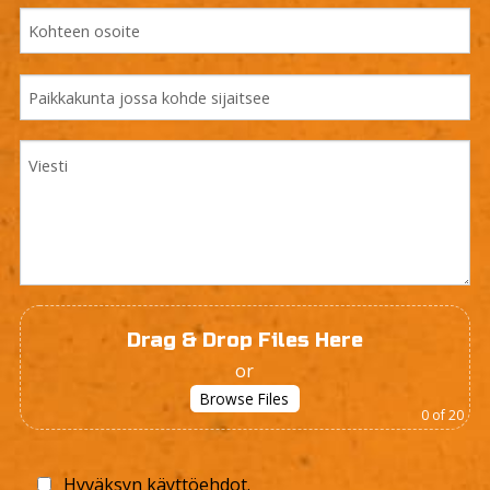
Drag & Drop Files Here
or
Browse Files
0
of 20
Hyväksyn
käyttöehdot
.