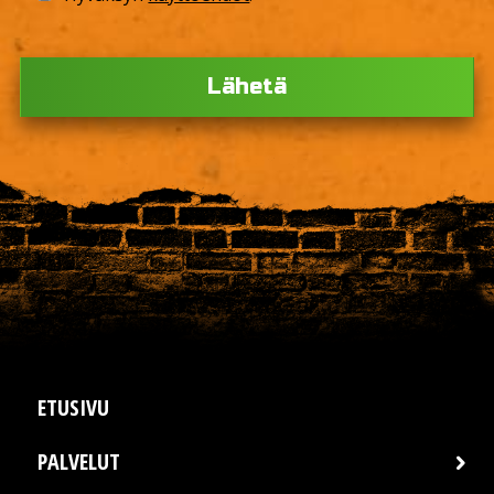
Ple
ETUSIVU
PALVELUT