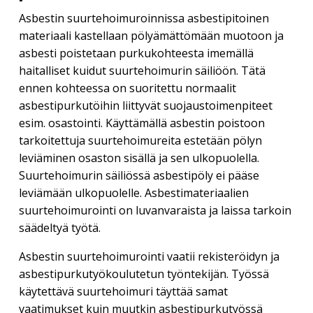
Asbestin suurtehoimuroinnissa asbestipitoinen
materiaali kastellaan pölyämättömään muotoon ja
asbesti poistetaan purkukohteesta imemällä
haitalliset kuidut suurtehoimurin säiliöön. Tätä
ennen kohteessa on suoritettu normaalit
asbestipurkutöihin liittyvät suojaustoimenpiteet
esim. osastointi. Käyttämällä asbestin poistoon
tarkoitettuja suurtehoimureita estetään pölyn
leviäminen osaston sisällä ja sen ulkopuolella.
Suurtehoimurin säiliössä asbestipöly ei pääse
leviämään ulkopuolelle. Asbestimateriaalien
suurtehoimurointi on luvanvaraista ja laissa tarkoin
säädeltyä työtä.
Asbestin suurtehoimurointi vaatii rekisteröidyn ja
asbestipurkutyökoulutetun työntekijän. Työssä
käytettävä suurtehoimuri täyttää samat
vaatimukset kuin muutkin asbestipurkutyössä