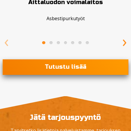
Aittaluodon voimalaitos
Asbestipurkutyöt
‹
›
Tutustu lisää
Jätä tarjouspyyntö
Tarvitsetko lisätietoja palveluistamme, tarjouksen