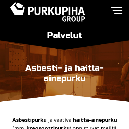
Palvelut
Asbesti- ja haitta-
ainepurku
Asbestipurku
ja vaativa
haitta-ainepurku
(mm.
kreosoottipurku
) onnistuvat meiltä