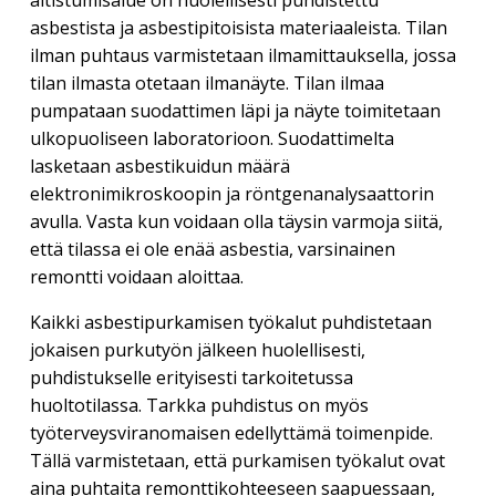
asbestista ja asbestipitoisista materiaaleista. Tilan
ilman puhtaus varmistetaan ilmamittauksella, jossa
tilan ilmasta otetaan ilmanäyte. Tilan ilmaa
pumpataan suodattimen läpi ja näyte toimitetaan
ulkopuoliseen laboratorioon. Suodattimelta
lasketaan asbestikuidun määrä
elektronimikroskoopin ja röntgenanalysaattorin
avulla. Vasta kun voidaan olla täysin varmoja siitä,
että tilassa ei ole enää asbestia, varsinainen
remontti voidaan aloittaa.
Kaikki asbestipurkamisen työkalut puhdistetaan
jokaisen purkutyön jälkeen huolellisesti,
puhdistukselle erityisesti tarkoitetussa
huoltotilassa. Tarkka puhdistus on myös
työterveysviranomaisen edellyttämä toimenpide.
Tällä varmistetaan, että purkamisen työkalut ovat
aina puhtaita remonttikohteeseen saapuessaan,