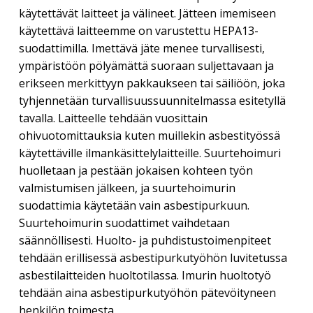
käytettävät laitteet ja välineet. Jätteen imemiseen
käytettävä laitteemme on varustettu HEPA13-
suodattimilla. Imettävä jäte menee turvallisesti,
ympäristöön pölyämättä suoraan suljettavaan ja
erikseen merkittyyn pakkaukseen tai säiliöön, joka
tyhjennetään turvallisuussuunnitelmassa esitetyllä
tavalla. Laitteelle tehdään vuosittain
ohivuotomittauksia kuten muillekin asbestityössä
käytettäville ilmankäsittelylaitteille. Suurtehoimuri
huolletaan ja pestään jokaisen kohteen työn
valmistumisen jälkeen, ja suurtehoimurin
suodattimia käytetään vain asbestipurkuun.
Suurtehoimurin suodattimet vaihdetaan
säännöllisesti. Huolto- ja puhdistustoimenpiteet
tehdään erillisessä asbestipurkutyöhön luvitetussa
asbestilaitteiden huoltotilassa. Imurin huoltotyö
tehdään aina asbestipurkutyöhön pätevöityneen
henkilön toimesta.