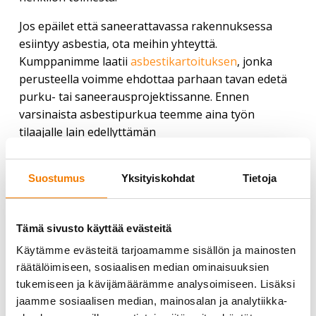
Jos epäilet että saneerattavassa rakennuksessa
esiintyy asbestia, ota meihin yhteyttä.
Kumppanimme laatii
asbestikartoituksen
, jonka
perusteella voimme ehdottaa parhaan tavan edetä
purku- tai saneerausprojektissanne. Ennen
varsinaista asbestipurkua teemme aina työn
tilaajalle lain edellyttämän
turvallisuussuunnitelman, jossa myös purkujätteen
käsittely on kuvattuna.
Suostumus
Yksityiskohdat
Tietoja
Suurtehoimurin vuokraus
Tämä sivusto käyttää evästeitä
Suurtehoimurointi soveltuu pölyttömänä
menetelmänä myös monen muun purkujätteen
Käytämme evästeitä tarjoamamme sisällön ja mainosten
poistamiseen. Esimerkiksi erilaiset eristeet kuten
räätälöimiseen, sosiaalisen median ominaisuuksien
puhallusvilla, sahanpuru, betonimurska tai muut
tukemiseen ja kävijämäärämme analysoimiseen. Lisäksi
normaalisti runsaasti pölyävät purkujätteet ovat
jaamme sosiaalisen median, mainosalan ja analytiikka-