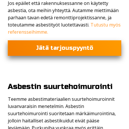
Jos epäilet että rakennuksessanne on käytetty
asbestia, ota meihin yhteyttä. Autamme miettimään
parhaan tavan edetä remonttiprojektissanne, ja
toteutamme asbestityöt luotettavasti.
Tutustu myös
referensseihimme.
Jätä tarjouspyyntö
Asbestin suurtehoimurointi
Teemme asbestimateriaalien suurtehoimuroinnit
luvanvaraisin menetelmin. Asbestin
suurtehoimurointi suoritetaan märkäimurointina,
jolloin haitalliset asbestikuidut eivät pääse
leviämään. Purkupiha vuokraa myös erittäin