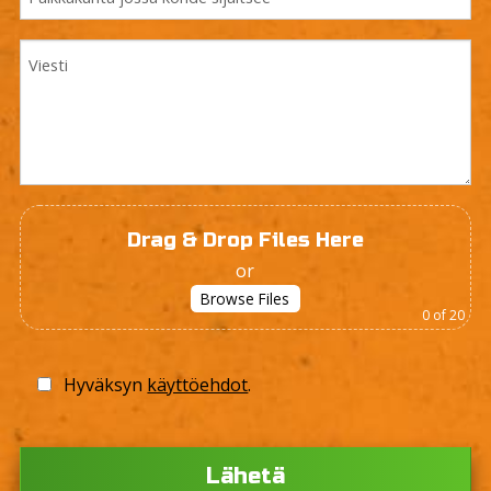
Drag & Drop Files Here
or
Browse Files
0
of 20
Hyväksyn
käyttöehdot
.
Ple