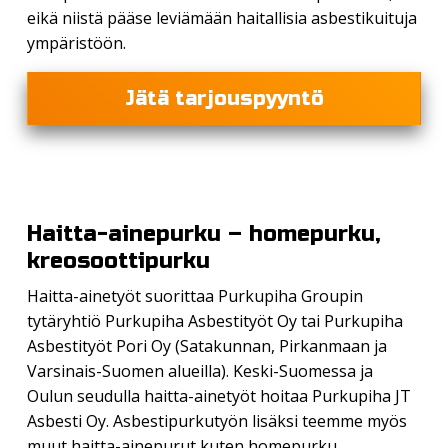
eikä niistä pääse leviämään haitallisia asbestikuituja
ympäristöön.
Jätä tarjouspyyntö
Haitta-ainepurku – homepurku,
kreosoottipurku
Haitta-ainetyöt suorittaa Purkupiha Groupin
tytäryhtiö Purkupiha Asbestityöt Oy tai Purkupiha
Asbestityöt Pori Oy (Satakunnan, Pirkanmaan ja
Varsinais-Suomen alueilla). Keski-Suomessa ja
Oulun seudulla haitta-ainetyöt hoitaa Purkupiha JT
Asbesti Oy. Asbestipurkutyön lisäksi teemme myös
muut haitta-ainepurut kuten homepurku,