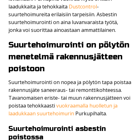
laadukkaita ja tehokkaita
Dustcontrol
-
suurtehoimureita erilaisiin tarpeisiin. Asbestin
suurtehoimurointi on aina luvanvaraista työtä,
jonka voi suorittaa ainoastaan ammattilainen.
Suurtehoimurointi on pölytön
menetelmä rakennusjätteen
poistoon
Suurtehoimurointi on nopea ja pölytön tapa poistaa
rakennusjäte saneeraus- tai remonttikohteessa.
Tavanomaisen eriste- tai muun rakennusjätteen voi
poistaa tehokkaasti
vuokraamalla huolletun ja
laadukkaan suurtehoimurin
Purkupihalta.
Suurtehoimurointi asbestin
poistossa