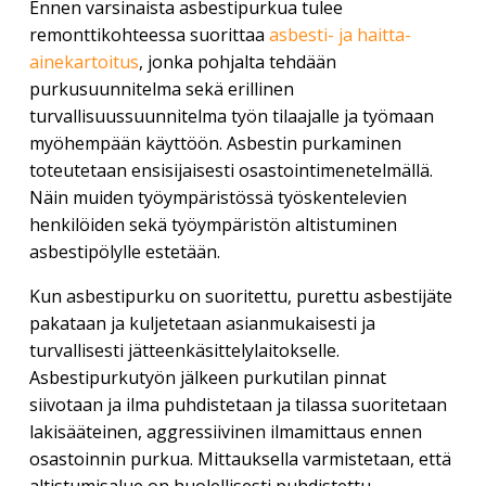
Ennen varsinaista asbestipurkua tulee
remonttikohteessa suorittaa
asbesti- ja haitta-
ainekartoitus
, jonka pohjalta tehdään
purkusuunnitelma sekä erillinen
turvallisuussuunnitelma työn tilaajalle ja työmaan
myöhempään käyttöön. Asbestin purkaminen
toteutetaan ensisijaisesti osastointimenetelmällä.
Näin muiden työympäristössä työskentelevien
henkilöiden sekä työympäristön altistuminen
asbestipölylle estetään.
Kun asbestipurku on suoritettu, purettu asbestijäte
pakataan ja kuljetetaan asianmukaisesti ja
turvallisesti jätteenkäsittelylaitokselle.
Asbestipurkutyön jälkeen purkutilan pinnat
siivotaan ja ilma puhdistetaan ja tilassa suoritetaan
lakisääteinen, aggressiivinen ilmamittaus ennen
osastoinnin purkua. Mittauksella varmistetaan, että
altistumisalue on huolellisesti puhdistettu