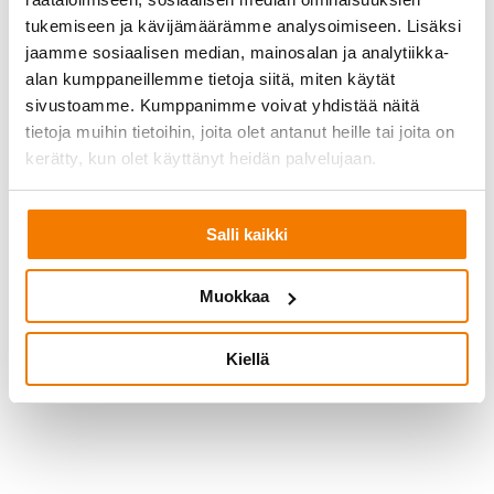
tukemiseen ja kävijämäärämme analysoimiseen. Lisäksi
jaamme sosiaalisen median, mainosalan ja analytiikka-
alan kumppaneillemme tietoja siitä, miten käytät
sivustoamme. Kumppanimme voivat yhdistää näitä
tietoja muihin tietoihin, joita olet antanut heille tai joita on
kerätty, kun olet käyttänyt heidän palvelujaan.
Wania Racingin kokemuksia
Demorockista
Salli kaikki
Muokkaa
Kiellä