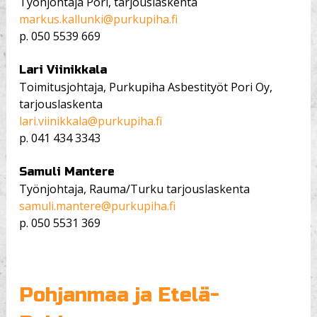
Työnjohtaja Pori, tarjouslaskenta
markus.kallunki@purkupiha.fi
p.
050 5539 669
Lari Viinikkala
Toimitusjohtaja, Purkupiha Asbestityöt Pori Oy,
tarjouslaskenta
lari.viinikkala@purkupiha.fi
p.
041 434 3343
Samuli Mantere
Työnjohtaja, Rauma/Turku tarjouslaskenta
samuli.mantere@purkupiha.fi
p.
050 5531 369
Pohjanmaa ja Etelä-