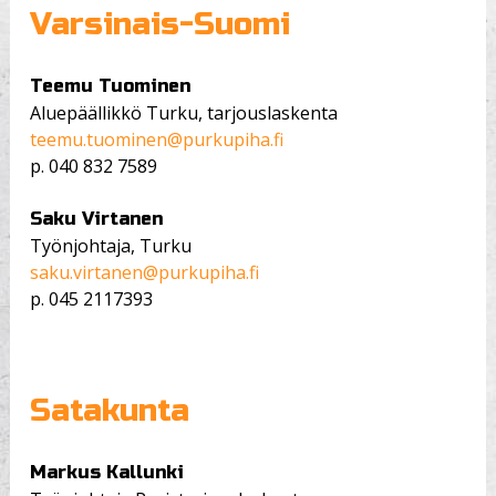
Varsinais-Suomi
Teemu Tuominen
Aluepäällikkö Turku, tarjouslaskenta
teemu.tuominen@purkupiha.fi
p.
040 832 7589
Saku Virtanen
Työnjohtaja, Turku
saku.virtanen@purkupiha.fi
p.
045 2117393
Satakunta
Markus Kallunki