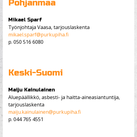
Pohjanmaa
Mikael Sparf
Työnjohtaja Vaasa, tarjouslaskenta
mikael.sparf@purkupiha.fi
p.
050 516 6080
Keski-Suomi
Maiju Kainulainen
Aluepäällikkö, asbesti- ja haitta-aineasiantuntija,
tarjouslaskenta
maiju.kainulainen@purkupiha.fi
p.
044 765 4551