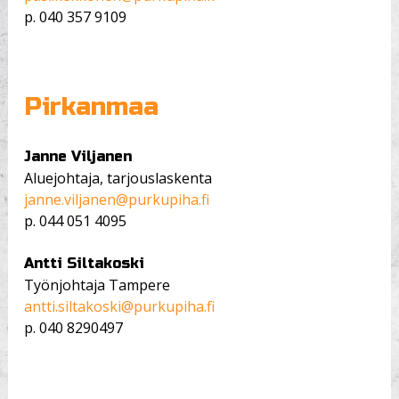
p.
040 357 9109
Pirkanmaa
Janne Viljanen
Aluejohtaja, tarjouslaskenta
janne.viljanen@purkupiha.fi
p.
044 051 4095
Antti Siltakoski
Työnjohtaja Tampere
antti.siltakoski@purkupiha.fi
p.
040 8290497