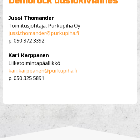
Demorock uusiokiviaines
Jussi Thomander
Toimitusjohtaja, Purkupiha Oy
jussi.thomander@purkupiha.fi
p.
050 372 3392
Kari Karppanen
Liiketoimintapäällikkö
kari.karppanen@purkupiha.fi
p.
050 325 5891