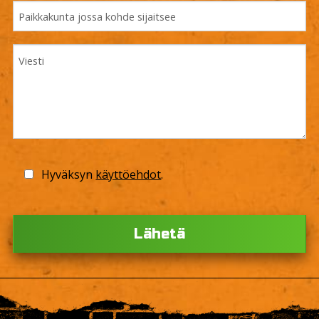
Hyväksyn
käyttöehdot
.
Ple