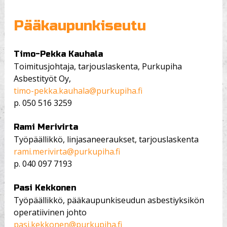
Pääkaupunkiseutu
Timo-Pekka Kauhala
Toimitusjohtaja, tarjouslaskenta, Purkupiha
Asbestityöt Oy,
timo-pekka.kauhala@purkupiha.fi
p.
050 516 3259
Rami Merivirta
Työpäällikkö, linjasaneeraukset, tarjouslaskenta
rami.merivirta@purkupiha.fi
p.
040 097 7193
Pasi Kekkonen
Työpäällikkö, pääkaupunkiseudun asbestiyksikön
operatiivinen johto
pasi.kekkonen@purkupiha.fi