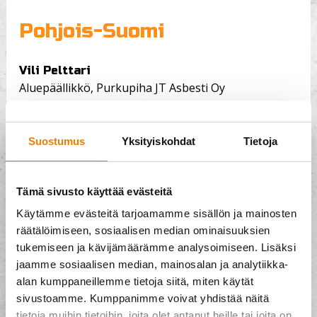
Pohjois-Suomi
Vili Pelttari
Aluepäällikkö, Purkupiha JT Asbesti Oy
vili.pelttari@purkupiha.fi
p.
050 308 1830
Suostumus
Yksityiskohdat
Tietoja
Tämä sivusto käyttää evästeitä
Käytämme evästeitä tarjoamamme sisällön ja mainosten
Rakennus- ja
räätälöimiseen, sosiaalisen median ominaisuuksien
tukemiseen ja kävijämäärämme analysoimiseen. Lisäksi
purkujätteiden vastaanotto
jaamme sosiaalisen median, mainosalan ja analytiikka-
alan kumppaneillemme tietoja siitä, miten käytät
sivustoamme. Kumppanimme voivat yhdistää näitä
Pääkaupunkiseutu ja
tietoja muihin tietoihin, joita olet antanut heille tai joita on