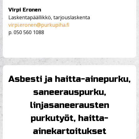
Virpi Eronen
Laskentapäällikkö, tarjouslaskenta
virpi.eronen@purkupiha.fi
p.
050 560 1088
Asbesti ja haitta-ainepurku,
saneerauspurku,
linjasaneerausten
purkutyöt, haitta-
ainekartoitukset