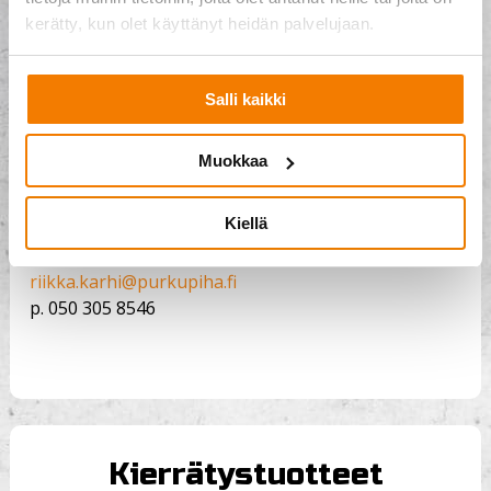
kerätty, kun olet käyttänyt heidän palvelujaan.
Päijät-Häme
Kari Karppanen
Salli kaikki
Liiketoimintapäällikkö
kari.karppanen@purkupiha.fi
Muokkaa
p.
050 325 5891
Kiellä
Riikka Karhi
Palvelupäällikkö, kierrätys
riikka.karhi@purkupiha.fi
p.
050 305 8546
Kierrätystuotteet