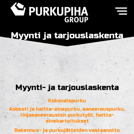
Myynti ja tarjouslaskenta
Myynti- ja tarjouslaskenta
Kokonaispurku
Asbesti ja haitta-ainepurku, saneerauspurku,
linjasaneerausten purkutyöt, haitta-
ainekartoitukset
Rakennus- ja purkujätteiden vastaanotto