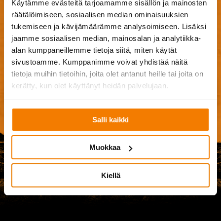
Käytämme evästeitä tarjoamamme sisällön ja mainosten
Browse Files
räätälöimiseen, sosiaalisen median ominaisuuksien
0
of 20
tukemiseen ja kävijämäärämme analysoimiseen. Lisäksi
jaamme sosiaalisen median, mainosalan ja analytiikka-
Hyväksyn
käyttöehdot
.
alan kumppaneillemme tietoja siitä, miten käytät
sivustoamme. Kumppanimme voivat yhdistää näitä
tietoja muihin tietoihin, joita olet antanut heille tai joita on
Ple
kerätty, kun olet käyttänyt heidän palvelujaan.
Salli kaikki
Muokkaa
Kiellä