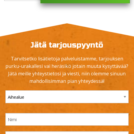
Jätä tarjouspyyntö
Tarvitsetko lisätietoja palveluistamme, tarjouksen
purku-urakallesi vai heräsikö jotain muuta kysyttävää?
Jätä meille yhteystietosi ja viesti, niin olemme sinuun
mahdollisimman pian yhteydessä!