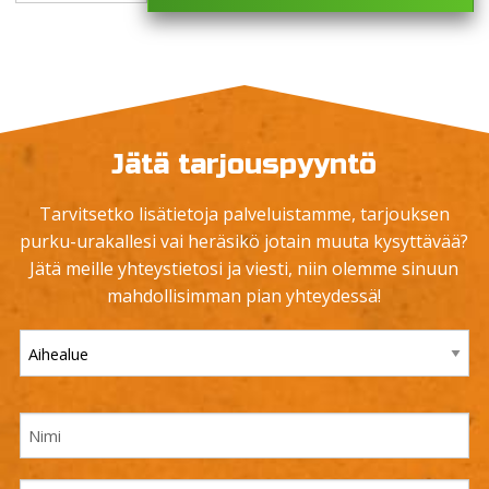
Jätä tarjouspyyntö
Tarvitsetko lisätietoja palveluistamme, tarjouksen
purku-urakallesi vai heräsikö jotain muuta kysyttävää?
Jätä meille yhteystietosi ja viesti, niin olemme sinuun
mahdollisimman pian yhteydessä!