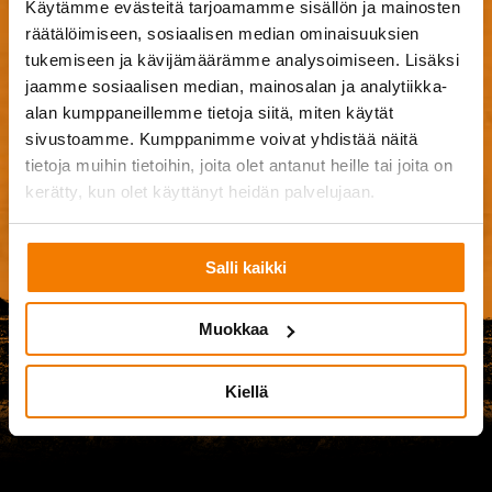
Käytämme evästeitä tarjoamamme sisällön ja mainosten
Browse Files
räätälöimiseen, sosiaalisen median ominaisuuksien
0
of 20
tukemiseen ja kävijämäärämme analysoimiseen. Lisäksi
jaamme sosiaalisen median, mainosalan ja analytiikka-
Hyväksyn
käyttöehdot
.
alan kumppaneillemme tietoja siitä, miten käytät
sivustoamme. Kumppanimme voivat yhdistää näitä
tietoja muihin tietoihin, joita olet antanut heille tai joita on
kerätty, kun olet käyttänyt heidän palvelujaan.
Please
Salli kaikki
leave
this
Muokkaa
field
empty.
Kiellä