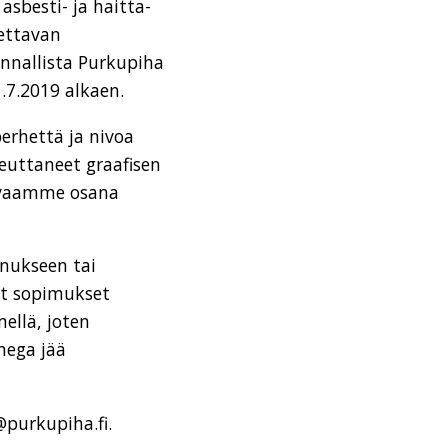
besti- ja haitta-
tettavan
nnallista Purkupiha
7.2019 alkaen.
erhettä ja nivoa
euttaneet graafisen
kuvaamme osana
nnukseen tai
at sopimukset
ellä, joten
mega jää
purkupiha.fi.