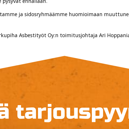
pysyvät ennallaan.
itamme ja sidosryhmäämme huomioimaan muuttune
rkupiha Asbestityöt Oy:n toimitusjohtaja Ari Hoppan
ä tarjouspy