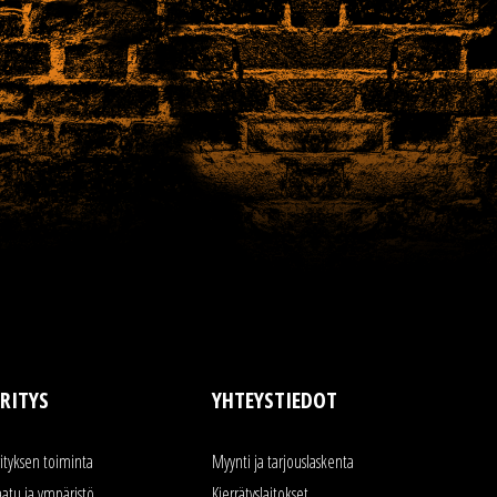
RITYS
YHTEYSTIEDOT
rityksen toiminta
Myynti ja tarjouslaskenta
aatu ja ympäristö
Kierrätyslaitokset