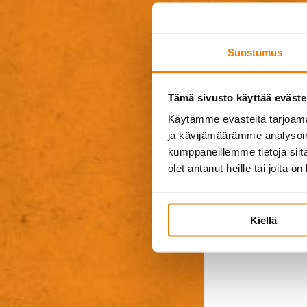
Tarvitsetko lisä
muuta kys
Suostumus
Tämä sivusto käyttää eväste
Käytämme evästeitä tarjoama
ja kävijämäärämme analysoim
kumppaneillemme tietoja siitä
olet antanut heille tai joita o
Kiellä