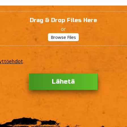
Drag & Drop Files Here
or
Browse Files
yttöehdot
.