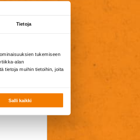
i heräsikö jotain
mme sinuun
Tietoja
 ominaisuuksien tukemiseen
tiikka-alan
ietoja muihin tietoihin, joita
Salli kaikki