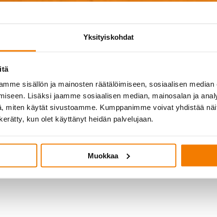
tietoja palveluistamme, tarjouksen purku-urakallesi va
yttävää? Jätä meille yhteystietosi ja viesti, niin ole
mahdollisimman pian yhteydessä!
Yksityiskohdat
itä
mme sisällön ja mainosten räätälöimiseen, sosiaalisen median
iseen. Lisäksi jaamme sosiaalisen median, mainosalan ja analy
, miten käytät sivustoamme. Kumppanimme voivat yhdistää näitä t
n kerätty, kun olet käyttänyt heidän palvelujaan.
Muokkaa