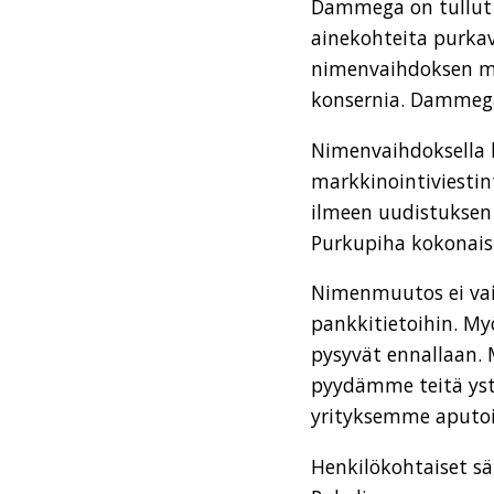
Dammega on tullut 
ainekohteita purkav
nimenvaihdoksen my
konsernia. Dammega
Nimenvaihdoksella 
markkinointiviesti
ilmeen uudistuksen
Purkupiha kokonais
Nimenmuutos ei vaik
pankkitietoihin. My
pysyvät ennallaan.
pyydämme teitä yst
yrityksemme aputo
Henkilökohtaiset s