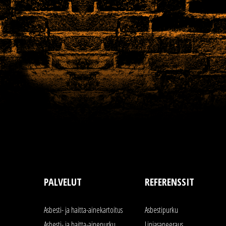
empty.
PALVELUT
REFERENSSIT
Asbesti- ja haitta-ainekartoitus
Asbestipurku
Asbesti- ja haitta-ainepurku
Linjasaneeraus