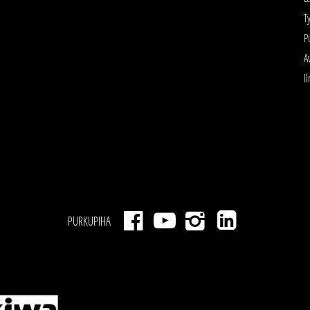
T
P
A
I
PURKUPIHA