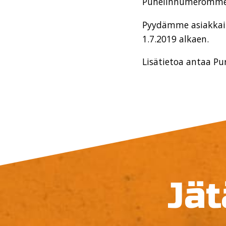
Puhelinnumeromme 
Pyydämme asiakka
1.7.2019 alkaen.
Lisätietoa
antaa
Pu
Jät