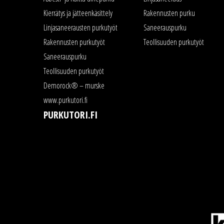
Kierrätys ja jätteenkäsittely
Rakennusten purku
Linjasaneerausten purkutyöt
Saneerauspurku
Rakennusten purkutyöt
Teollisuuden purkutyöt
Saneerauspurku
Teollisuuden purkutyöt
Demorock® – murske
www.purkutori.fi
PURKUTORI.FI