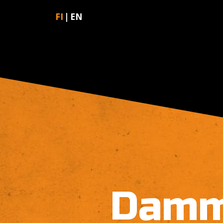
FI
EN
Damme