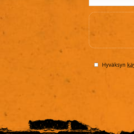
Hyväksyn
kä
Please
leave
this
field