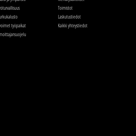
yöturvallisuus
Toimistot
urkukalusto
Laskutustiedot
voimet työpaikat
Kaikki yhteystiedot
lmoittajansuojelu