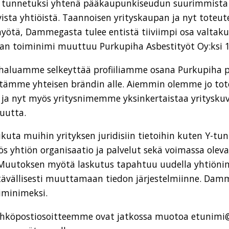
tunnetuksi yhtenä pääkaupunkiseudun suurimmista as
ista yhtiöistä. Taannoisen yrityskaupan ja nyt toteu
ötä, Dammegasta tulee entistä tiiviimpi osa valtaku
n toiminimi muuttuu Purkupiha Asbestityöt Oy:ksi 1.
haluamme selkeyttää profiiliamme osana Purkupiha p
ntämme yhteisen brändin alle. Aiemmin olemme jo tot
 ja nyt myös yritysnimemme yksinkertaistaa yritys
uutta.
uta muihin yrityksen juridisiin tietoihin kuten Y-tu
ös yhtiön organisaatio ja palvelut sekä voimassa olev
 Muutoksen myötä laskutus tapahtuu uudella yhtiönim
ävällisesti muuttamaan tiedon järjestelmiinne. Dam
iminimeksi.
ähköpostiosoitteemme ovat jatkossa muotoa etunimi@