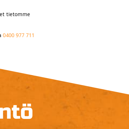
et tietomme
ia
0400 977 711
yntö