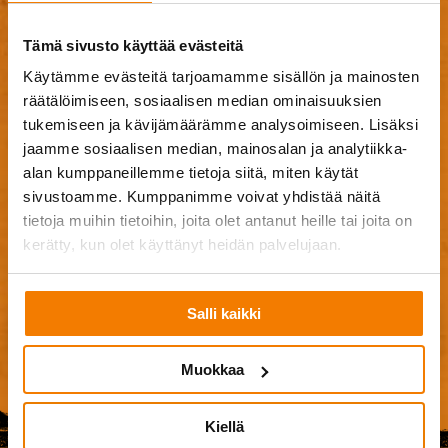
Tämä sivusto käyttää evästeitä
Käytämme evästeitä tarjoamamme sisällön ja mainosten
räätälöimiseen, sosiaalisen median ominaisuuksien
Drag & Drop Files Here
tukemiseen ja kävijämäärämme analysoimiseen. Lisäksi
or
jaamme sosiaalisen median, mainosalan ja analytiikka-
Browse Files
alan kumppaneillemme tietoja siitä, miten käytät
0
of 20
sivustoamme. Kumppanimme voivat yhdistää näitä
tietoja muihin tietoihin, joita olet antanut heille tai joita on
Hyväksyn
käyttöehdot
.
kerätty, kun olet käyttänyt heidän palvelujaan.
Ple
Salli kaikki
Muokkaa
Kiellä