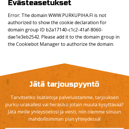
Evästeasetukset
Error: The domain WWW.PURKUPIHA.FI is not
authorized to show the cookie declaration for
domain group ID b2a17140-c1c2-41af-8060-
dae1e3eb2542. Please add it to the domain group in
the Cookiebot Manager to authorize the domain.
Jätä tarjouspyyntö
Tarvitsetko lisätietoja palveluistamme, tarjouksen
purku-urakallesi vai heräsikö jotain muuta kysyttävää?
Jätä meille yhteystietosi ja viesti, niin olemme sinuun
mahdollisimman pian yhteydessä!