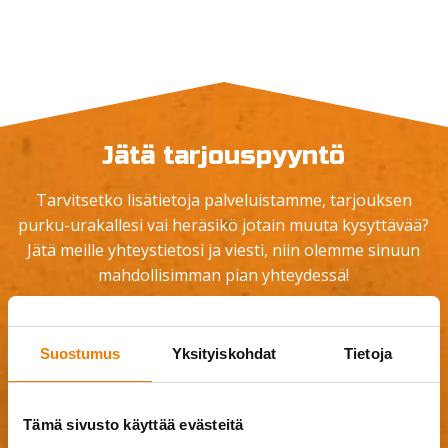
Jätä tarjouspyyntö
Tarvitsetko lisätietoja palveluistamme, tarjouksen
purku-urakallesi vai heräsikö jotain muuta kysyttävää?
Jätä meille yhteystietosi ja viesti, niin olemme sinuun
mahdollisimman pian yhteydessä!
Suostumus
Yksityiskohdat
Tietoja
Tämä sivusto käyttää evästeitä