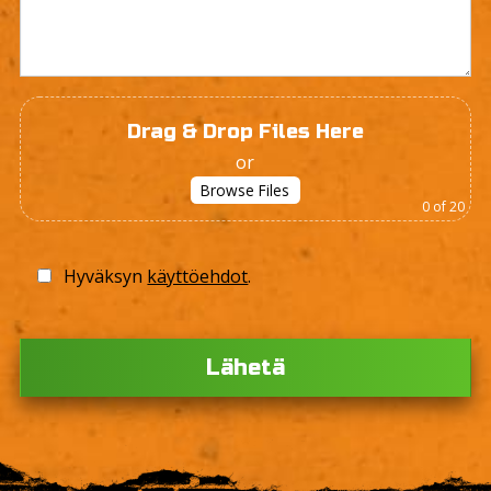
Drag & Drop Files Here
or
Browse Files
0
of 20
Hyväksyn
käyttöehdot
.
Please
leave
this