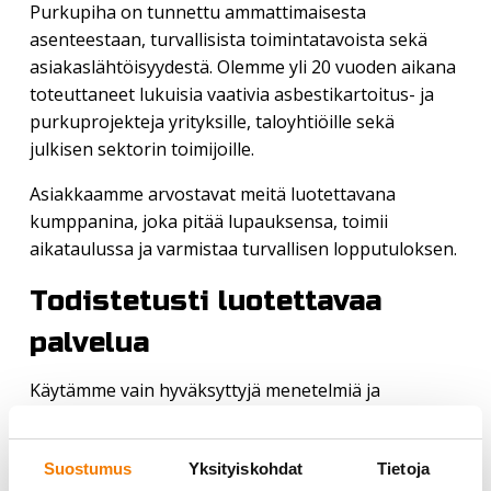
Purkupiha on tunnettu ammattimaisesta
asenteestaan, turvallisista toimintatavoista sekä
asiakaslähtöisyydestä. Olemme yli 20 vuoden aikana
toteuttaneet lukuisia vaativia asbestikartoitus- ja
purkuprojekteja yrityksille, taloyhtiöille sekä
julkisen sektorin toimijoille.
Asiakkaamme arvostavat meitä luotettavana
kumppanina, joka pitää lupauksensa, toimii
aikataulussa ja varmistaa turvallisen lopputuloksen.
Todistetusti luotettavaa
palvelua
Käytämme vain hyväksyttyjä menetelmiä ja
huipputason laitteita, jotka varmistavat työmme
turvallisuuden ja laadun. Noudatamme kaikessa
Suostumus
Yksityiskohdat
Tietoja
toiminnassamme uusimman lainsäädännön