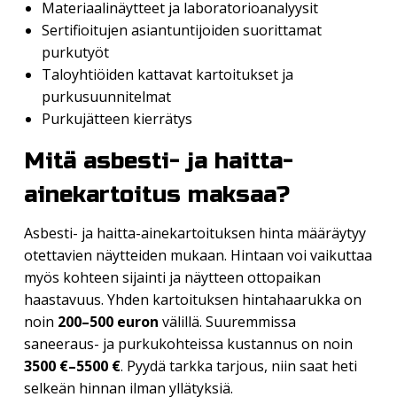
Materiaalinäytteet ja laboratorioanalyysit
Sertifioitujen asiantuntijoiden suorittamat
purkutyöt
Taloyhtiöiden kattavat kartoitukset ja
purkusuunnitelmat
Purkujätteen kierrätys
Mitä asbesti- ja haitta-
ainekartoitus maksaa?
Asbesti- ja haitta-ainekartoituksen hinta määräytyy
otettavien näytteiden mukaan. Hintaan voi vaikuttaa
myös kohteen sijainti ja näytteen ottopaikan
haastavuus. Yhden kartoituksen hintahaarukka on
noin
200–500 euron
välillä. Suuremmissa
saneeraus- ja purkukohteissa kustannus on noin
3500 €–5500 €
. Pyydä tarkka tarjous, niin saat heti
selkeän hinnan ilman yllätyksiä.