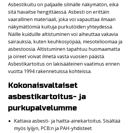
Asbestikuitu on paljaalle silmälle näkymätön, eikä
sitä havaitse hengittäessä. Asbesti on erittäin
vaarallinen materiaali, joka voi vapauttaa ilmaan
näkymättömiä kuituja purkutöiden yhteydessä.
Näille kuiduille altistuminen voi aiheuttaa vakavia
sairauksia, kuten keuhkosyöpää, mesotelioomaa ja
asbestoosia. Altistuminen tapahtuu huomaamatta
ja oireet voivat ilmetä vasta vuosien päästä.
Asbestikartoitus on lakisääteinen vaatimus ennen
vuotta 1994 rakennetuissa kohteissa.
Kokonaisvaltaiset
asbestikartoitus- ja
purkupalvelumme
Kattava asbesti- ja haitta-ainekartoitus. Sisältää
myös lyijyn, PCB:n ja PAH-yhdisteet