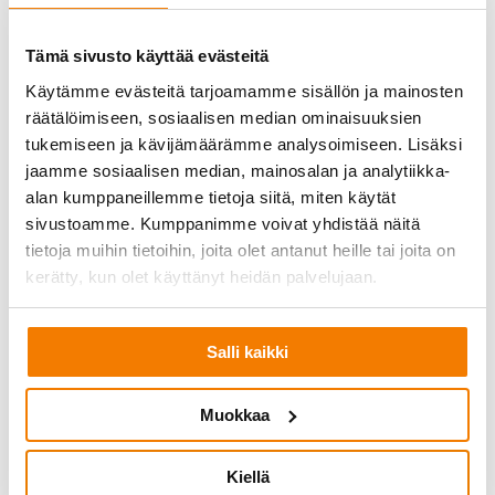
vaatimuksia sekä työsuojeluviranomaisten ohjeita.
Varmistamme toimintamme laadun ja turvallisuuden
Tämä sivusto käyttää evästeitä
jatkuvalla koulutuksella ja kuulumalla alan
Käytämme evästeitä tarjoamamme sisällön ja mainosten
järjestöihin:
räätälöimiseen, sosiaalisen median ominaisuuksien
tukemiseen ja kävijämäärämme analysoimiseen. Lisäksi
Rakentamisen laatu Ry:n RALA-pätevyys
jaamme sosiaalisen median, mainosalan ja analytiikka-
Asbestipurkutyölupa (AVI:n myöntämä)
alan kumppaneillemme tietoja siitä, miten käytät
ISO 9001:2015 laatu-, ISO 14001:2015 ympäristö-
sivustoamme. Kumppanimme voivat yhdistää näitä
ja ISO 45001:2018 työterveys- ja
tietoja muihin tietoihin, joita olet antanut heille tai joita on
turvallisuussertifikaatit
kerätty, kun olet käyttänyt heidän palvelujaan.
Rakennusteollisuus RT:n jäsen
Suomen Asbesti- ja Pölysaneerausalan liiton (SAP
ry) jäsen
Salli kaikki
Muokkaa
Kiellä