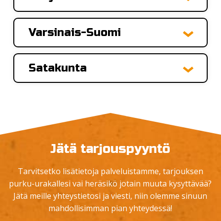
Varsinais-Suomi
Satakunta
Jätä tarjouspyyntö
Tarvitsetko lisätietoja palveluistamme, tarjouksen
purku-urakallesi vai heräsikö jotain muuta kysyttävää?
Jätä meille yhteystietosi ja viesti, niin olemme sinuun
mahdollisimman pian yhteydessä!