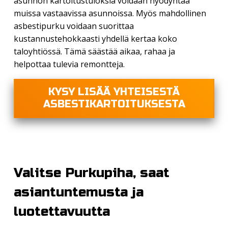
asunnon kartoitustuloksia voidaan hyödyntää
muissa vastaavissa asunnoissa. Myös mahdollinen
asbestipurku voidaan suorittaa
kustannustehokkaasti yhdellä kertaa koko
taloyhtiössä. Tämä säästää aikaa, rahaa ja
helpottaa tulevia remontteja.
KYSY LISÄÄ YHTEISESTÄ
ASBESTIKARTOITUKSESTA
Valitse Purkupiha, saat
asiantuntemusta ja
luotettavuutta