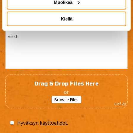
Muokkaa
Kiellä
Drag & Drop Files Here
or
Browse Files
0
of 20
Hyväksyn
käyttöehdot
.