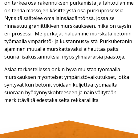
on tärkeä osa rakennuksen purkamista ja tahtotilamme
on tehdä massojen käsittelystä osa purkuprosessia.
Nyt sitä säätelee oma lainsäädäntönsä, jossa se
rinnastuu graniittikiven murskaukseen, mikä on täysin
eri prosessi. Me purkajat haluamme murskata betonin
työmaalla ympäristö- ja kustannussyistä. Purkubetonin
ajaminen muualle murskattavaksi aiheuttaa paitsi
suuria lisäkustannuksia, myös ylimääräisiä päästöjä.
Asiaa tarkastellessa onkin hyvä muistaa työmaalla
murskauksen myönteiset ympäristövaikutukset, jotka
syntyvät kun betonit voidaan kuljettaa työmaalta
suoraan hyödynnyskohteeseen ja näin vältytään
merkittävältä edestakaiselta rekkarallilta.