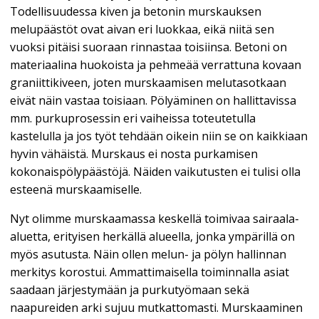
Todellisuudessa kiven ja betonin murskauksen
melupäästöt ovat aivan eri luokkaa, eikä niitä sen
vuoksi pitäisi suoraan rinnastaa toisiinsa. Betoni on
materiaalina huokoista ja pehmeää verrattuna kovaan
graniittikiveen, joten murskaamisen melutasotkaan
eivät näin vastaa toisiaan. Pölyäminen on hallittavissa
mm. purkuprosessin eri vaiheissa toteutetulla
kastelulla ja jos työt tehdään oikein niin se on kaikkiaan
hyvin vähäistä. Murskaus ei nosta purkamisen
kokonaispölypäästöjä. Näiden vaikutusten ei tulisi olla
esteenä murskaamiselle.
Nyt olimme murskaamassa keskellä toimivaa sairaala-
aluetta, erityisen herkällä alueella, jonka ympärillä on
myös asutusta. Näin ollen melun- ja pölyn hallinnan
merkitys korostui. Ammattimaisella toiminnalla asiat
saadaan järjestymään ja purkutyömaan sekä
naapureiden arki sujuu mutkattomasti. Murskaaminen