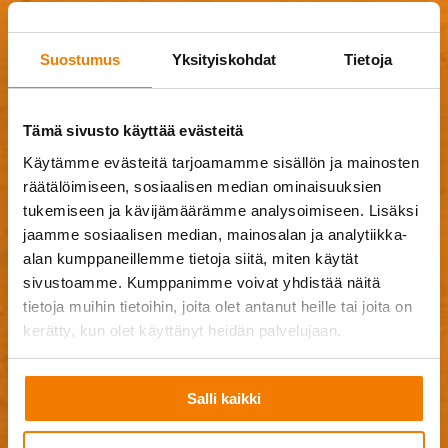
Jätä tarjouspyyntö
Tarvitsetko lisätietoja palveluistamme, tarjouksen
Suostumus
Yksityiskohdat
Tietoja
purku-urakallesi vai heräsikö jotain muuta kysyttävää?
Jätä meille yhteystietosi ja viesti, niin olemme sinuun
Tämä sivusto käyttää evästeitä
mahdollisimman pian yhteydessä!
Käytämme evästeitä tarjoamamme sisällön ja mainosten
räätälöimiseen, sosiaalisen median ominaisuuksien
tukemiseen ja kävijämäärämme analysoimiseen. Lisäksi
jaamme sosiaalisen median, mainosalan ja analytiikka-
alan kumppaneillemme tietoja siitä, miten käytät
sivustoamme. Kumppanimme voivat yhdistää näitä
tietoja muihin tietoihin, joita olet antanut heille tai joita on
kerätty, kun olet käyttänyt heidän palvelujaan.
Salli kaikki