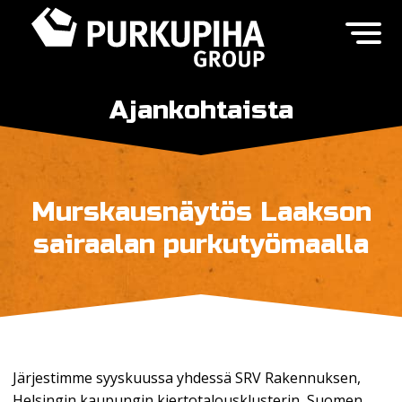
Ajankohtaista
Murskausnäytös Laakson
sairaalan purkutyömaalla
Järjestimme syyskuussa yhdessä SRV Rakennuksen,
Helsingin kaupungin kiertotalousklusterin, Suomen