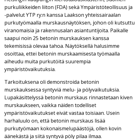
purkuliikkeiden liiton (FDA) sekä Ympäristöteollisuus ja
-palvelut YTP ry:n kanssa Laakson yhteissairaalan
purkutyömaalla murskausnäytöksen, johon oli kutsuttu
viranomaisia ja rakennusalan asiantuntijoita. Paikalle
saapui noin 25 betonin murskauksen kanssa
tekemisissä olevaa tahoa. Näytöksellä halusimme
osoittaa, ettei betonin murskaamisesta työmaalla
aiheudu muita purkutöitä suurempia
ympäristövaikutuksia.
Tarkoituksena oli demonstroida betonin
murskauksessa syntyviä melu- ja pölyvaikutuksia.
Lupakäsittelyssä betonin murskaus rinnastetaan kiven
murskaukseen, vaikka näiden todelliset
ympäristövaikutukset eivät vastaa toisiaan. Usein
harhaluulo on, että betonin murskaus lisää
purkutyömaan kokonaismelupäästöjä, ollen kovin
äänekästä ja siitä syntyvä pöly pilaa ilmaa.