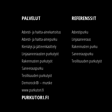
PALVELUT
REFERENSSIT
Asbesti- ja haitta-ainekartoitus
Asbestipurku
Asbesti- ja haitta-ainepurku
Linjasaneeraus
Kierrätys ja jätteenkäsittely
Rakennusten purku
Linjasaneerausten purkutyöt
Saneerauspurku
Rakennusten purkutyöt
Teollisuuden purkutyöt
Saneerauspurku
Teollisuuden purkutyöt
Demorock® – murske
www.purkutori.fi
PURKUTORI.FI