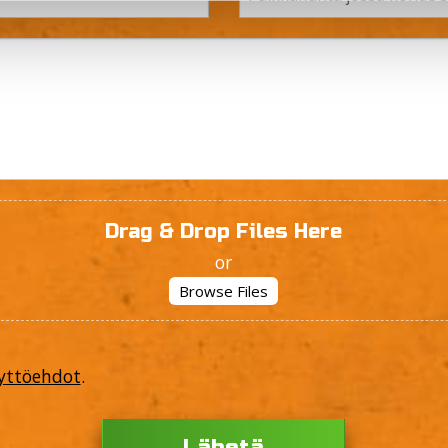
Drag & Drop Files Here
or
Browse Files
yttöehdot
.