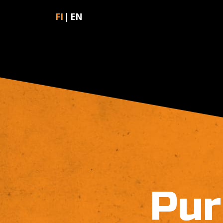
FI
EN
Pur