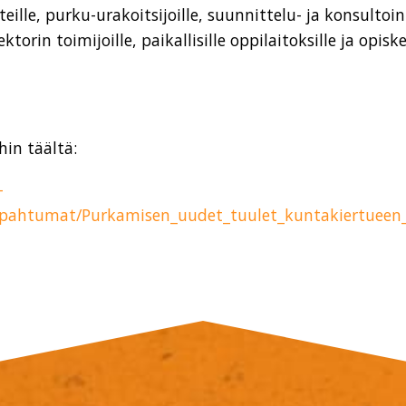
ille, purku-urakoitsijoille, suunnittelu- ja konsultoint
ektorin toimijoille, paikallisille oppilaitoksille ja opiskel
in täältä:
-
apahtumat/Purkamisen_uudet_tuulet_kuntakiertueen