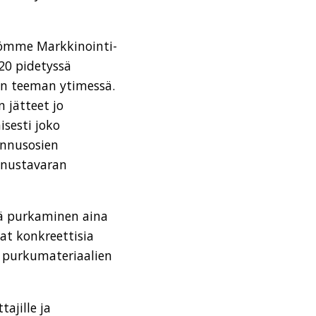
iömme Markkinointi-
20 pidetyssä
n teeman ytimessä.
 jätteet jo
isesti joko
ennusosien
nnustavaran
vä purkaminen aina
at konkreettisia
ä purkumateriaalien
tajille ja