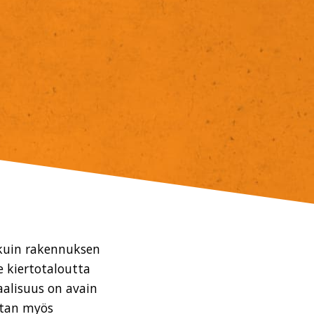
 kuin rakennuksen
 kiertotaloutta
aalisuus on avain
stan myös