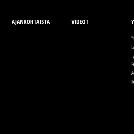
AJANKOHTAISTA
VIDEOT
Y
Y
L
T
P
A
I