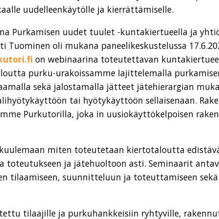
alle uudelleenkäytölle ja kierrättämiselle.
a Purkamisen uudet tuulet -kuntakiertueella ja yht
ati Tuominen oli mukana paneelikeskustelussa 17.6.20
utori.fi
on webinaarina toteutettavan kuntakiertuee
loutta purku-urakoissamme lajittelemalla purkamisen
jaamalla sekä jalostamalla jätteet jätehierargian muka
alihyötykäyttöön tai hyötykäyttöön sellaisenaan. Rak
ämme Purkutorilla, joka in uusiokäyttökelpoisen rake
 kuulemaan miten toteutetaan kiertotaloutta edistä
 toteutukseen ja jätehuoltoon asti. Seminaarit antav
en tilaamiseen, suunnitteluun ja toteuttamiseen sek
ettu tilaajille ja purkuhankkeisiin ryhtyville, rakennut