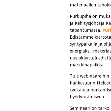
materiaalien tehokka
Purkupiha on mukan
ja Kehitysjohtaja K
tapahtumassa.
Purk
Edistämme kiertota
syntypaikalla ja oh
energiaksi, materia
uusiokäyttöä edist
markkinapaikka.
Tule webinaareihin
hankesuunnittelusta
työkaluja purkamis
hyödyntämiseen.
Seminaari on tarkoit