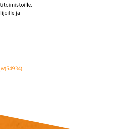
itoimistoille,
ijoille ja
_w(54934)