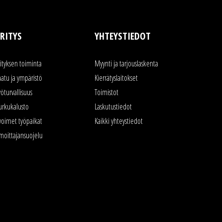
RITYS
YHTEYSTIEDOT
rityksen toiminta
Myynti ja tarjouslaskenta
aatu ja ympäristö
Kierrätyslaitokset
yöturvallisuus
Toimistot
urkukalusto
Laskutustiedot
voimet työpaikat
Kaikki yhteystiedot
lmoittajansuojelu