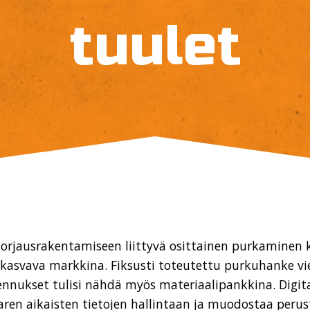
tuulet
korjausrakentamiseen liittyvä osittainen purkaminen
kasvava markkina. Fiksusti toteutettu purkuhanke vie
kennukset tulisi nähdä myös materiaalipankkina. Digit
ren aikaisten tietojen hallintaan ja muodostaa peru