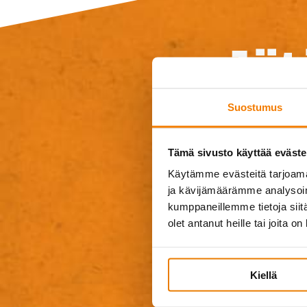
Jät
Suostumus
Tarvitsetko lisä
muuta kys
Tämä sivusto käyttää eväste
Käytämme evästeitä tarjoama
ja kävijämäärämme analysoim
kumppaneillemme tietoja siitä
olet antanut heille tai joita o
Kiellä