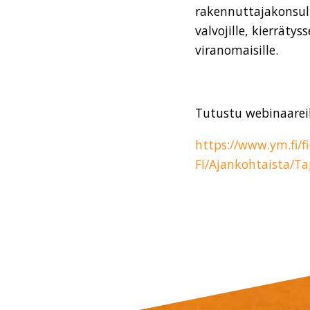
rakennuttajakonsulte
valvojille, kierrätyss
viranomaisille.
Tutustu webinaareih
https://www.ym.fi/fi
FI/Ajankohtaista/T