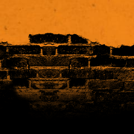
Please
leave
this
field
empty.