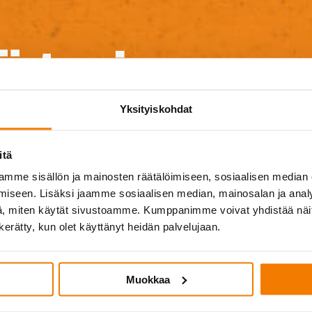
ä tarjouspy
Yksityiskohdat
tietoja palveluistamme, tarjouksen purku-urakallesi va
yttävää? Jätä meille yhteystietosi ja viesti, niin ole
itä
mahdollisimman pian yhteydessä!
mme sisällön ja mainosten räätälöimiseen, sosiaalisen median
iseen. Lisäksi jaamme sosiaalisen median, mainosalan ja analy
, miten käytät sivustoamme. Kumppanimme voivat yhdistää näitä t
n kerätty, kun olet käyttänyt heidän palvelujaan.
Muokkaa