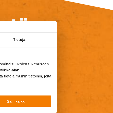
yntö
Tietoja
i heräsikö jotain
mme sinuun
 ominaisuuksien tukemiseen
tiikka-alan
ietoja muihin tietoihin, joita
Salli kaikki