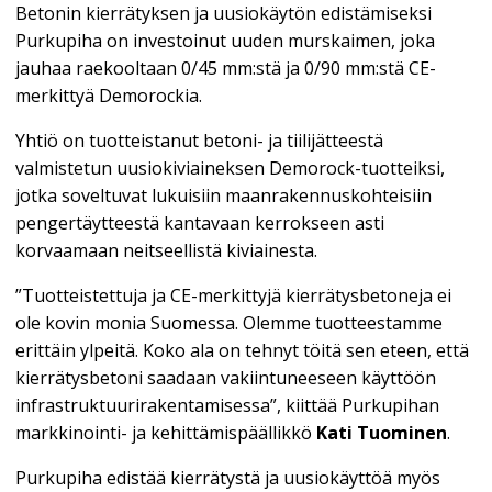
Betonin kierrätyksen ja uusiokäytön edistämiseksi
Purkupiha on investoinut uuden murskaimen, joka
jauhaa raekooltaan 0/45 mm:stä ja 0/90 mm:stä CE-
merkittyä Demorockia.
Yhtiö on tuotteistanut betoni- ja tiilijätteestä
valmistetun uusiokiviaineksen Demorock-tuotteiksi,
jotka soveltuvat lukuisiin maanrakennuskohteisiin
pengertäytteestä kantavaan kerrokseen asti
korvaamaan neitseellistä kiviainesta.
”Tuotteistettuja ja CE-merkittyjä kierrätysbetoneja ei
ole kovin monia Suomessa. Olemme tuotteestamme
erittäin ylpeitä. Koko ala on tehnyt töitä sen eteen, että
kierrätysbetoni saadaan vakiintuneeseen käyttöön
infrastruktuurirakentamisessa”, kiittää Purkupihan
markkinointi- ja kehittämispäällikkö
Kati Tuominen
.
Purkupiha edistää kierrätystä ja uusiokäyttöä myös