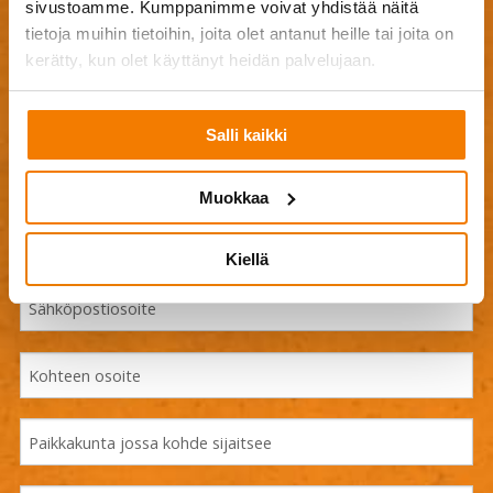
Jätä meille yhteystietosi ja viesti, niin olemme sinuun
sivustoamme. Kumppanimme voivat yhdistää näitä
mahdollisimman pian yhteydessä!
tietoja muihin tietoihin, joita olet antanut heille tai joita on
kerätty, kun olet käyttänyt heidän palvelujaan.
Salli kaikki
Muokkaa
Kiellä