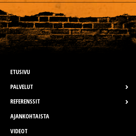
leave
this
field
empty.
ETUSIVU
PALVELUT
REFERENSSIT
AJANKOHTAISTA
VIDEOT