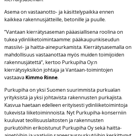
Asema on vastaanotto- ja käsittelypaikka ennen
kaikkea rakennusjätteille, betonille ja puulle.
”Vantaan kierrätysaseman pääasiallisena roolina on
tukea ydinliiketoimintaamme: pääkaupunkiseudun
massiivi- ja haitta-ainepurkamista. Kierrätysasemalla on
mahdollisuus vastaanottaa myös muiden toimijoiden
rakennusjätettä”, kertoo Purkupiha Oy:n
kierrätysyksikön johtaja ja Vantaan-toimintojen
vastaava
Kimmo Rinne
.
Purkupiha on yksi Suomen suurimmista purkualan
yrityksistä ja yksi johtavista rakennusten purkajista.
Kasvua haetaan edelleen erityisesti ydinliiketoimintoja
tukevista liiketoiminnoista. Nyt Purkupiha-konserniin
kuuluvat teollisuuslaitosten ja rakennusten
purkutöihin erikoistunut Purkupiha Oy sekä haitta-
ainetöihin ja vaativiin saneerauspurkutöihin keskittynyt