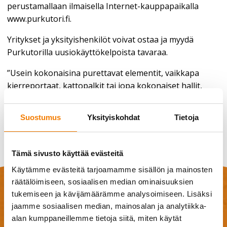
perustamallaan ilmaisella Internet-kauppapaikalla
www.purkutori.fi.
Yritykset ja yksityishenkilöt voivat ostaa ja myydä
Purkutorilla uusiokäyttökelpoista tavaraa.
”Usein kokonaisina purettavat elementit, vaikkapa
kierreportaat, kattopalkit tai jopa kokonaiset hallit,
voidaan ottaa sellaisenaan uuteen käyttöön jossain
muualla”, Tuominen sanoo.
Suostumus
Yksityiskohdat
Tietoja
Tämä sivusto käyttää evästeitä
Käytämme evästeitä tarjoamamme sisällön ja mainosten
Jätä tarjouspyyntö
räätälöimiseen, sosiaalisen median ominaisuuksien
tukemiseen ja kävijämäärämme analysoimiseen. Lisäksi
Tarvitsetko lisätietoja palveluistamme, tarjouksen
jaamme sosiaalisen median, mainosalan ja analytiikka-
purku-urakallesi vai heräsikö jotain muuta kysyttävää?
alan kumppaneillemme tietoja siitä, miten käytät