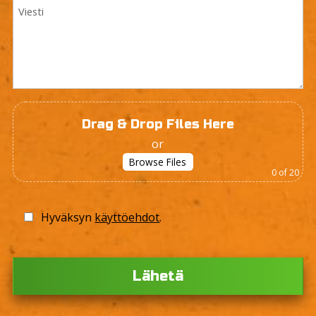
Drag & Drop Files Here
or
Browse Files
0
of 20
Hyväksyn
käyttöehdot
.
Please