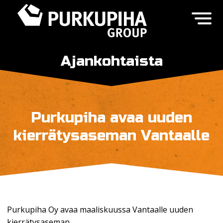
Ajankohtaista
Purkupiha avaa uuden
kierrätysaseman Vantaalle
Purkupiha Oy avaa maaliskuussa Vantaalle uuden
kierrätysaseman.