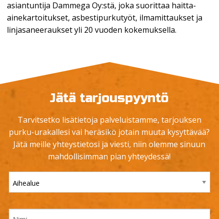
asiantuntija Dammega Oy:stä, joka suorittaa haitta-
ainekartoitukset, asbestipurkutyöt, ilmamittaukset ja
linjasaneeraukset yli 20 vuoden kokemuksella.
Jätä tarjouspyyntö
Tarvitsetko lisätietoja palveluistamme, tarjouksen
purku-urakallesi vai heräsikö jotain muuta kysyttävää?
Jätä meille yhteystietosi ja viesti, niin olemme sinuun
mahdollisimman pian yhteydessä!