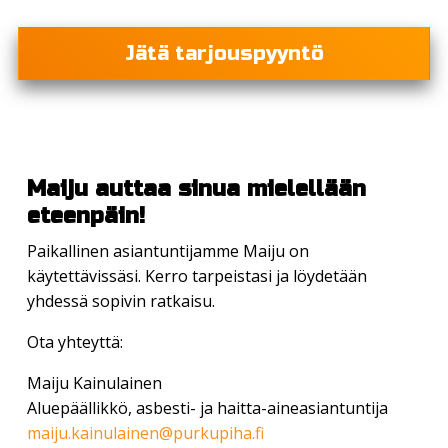
Jätä tarjouspyyntö
Maiju auttaa sinua mielellään
eteenpäin!
Paikallinen asiantuntijamme Maiju on
käytettävissäsi. Kerro tarpeistasi ja löydetään
yhdessä sopivin ratkaisu.
Ota yhteyttä:
Maiju Kainulainen
Aluepäällikkö, asbesti- ja haitta-aineasiantuntija
maiju.kainulainen@purkupiha.fi