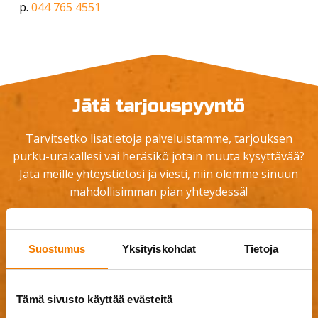
p.
044 765 4551
Jätä tarjouspyyntö
Tarvitsetko lisätietoja palveluistamme, tarjouksen
purku-urakallesi vai heräsikö jotain muuta kysyttävää?
Jätä meille yhteystietosi ja viesti, niin olemme sinuun
mahdollisimman pian yhteydessä!
Suostumus
Yksityiskohdat
Tietoja
Tämä sivusto käyttää evästeitä