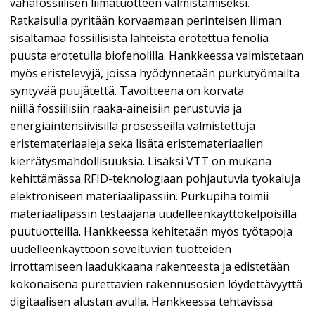
vähäfossiilisen liimatuotteen valmistamiseksi.
Ratkaisulla pyritään korvaamaan perinteisen liiman
sisältämää fossiilisista lähteistä erotettua fenolia
puusta erotetulla biofenolilla. Hankkeessa valmistetaan
myös eristelevyjä, joissa hyödynnetään purkutyömailta
syntyvää puujätettä. Tavoitteena on korvata
niillä fossiilisiin raaka-aineisiin perustuvia ja
energiaintensiivisillä prosesseilla valmistettuja
eristemateriaaleja sekä lisätä eristemateriaalien
kierrätysmahdollisuuksia. Lisäksi VTT on mukana
kehittämässä RFID-teknologiaan pohjautuvia työkaluja
elektroniseen materiaalipassiin. Purkupiha toimii
materiaalipassin testaajana uudelleenkäyttökelpoisilla
puutuotteilla. Hankkeessa kehitetään myös työtapoja
uudelleenkäyttöön soveltuvien tuotteiden
irrottamiseen laadukkaana rakenteesta ja edistetään
kokonaisena purettavien rakennusosien löydettävyyttä
digitaalisen alustan avulla. Hankkeessa tehtävissä