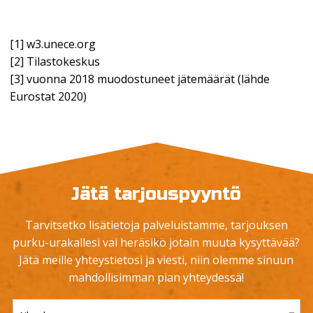
[1] w3.unece.org
[2] Tilastokeskus
[3] vuonna 2018 muodostuneet jätemäärät (lähde
Eurostat 2020)
Jätä tarjouspyyntö
Tarvitsetko lisätietoja palveluistamme, tarjouksen
purku-urakallesi vai heräsikö jotain muuta kysyttävää?
Jätä meille yhteystietosi ja viesti, niin olemme sinuun
mahdollisimman pian yhteydessä!