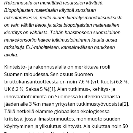
Rakennusala on merkittävä resurssien käyttäjä.
Biopohjaisten materiaalin käyttöä suositaan
rakentamisessa, mutta niiden kierrätysmahdollisuuksista
on vain vähän tietoa ja siksi biopohjaisten materiaalien
kierrätys on vähäistä. Tähän haasteeseen suomalainen
hankekonsortio hakee tutkimustoiminnan kautta uusia
ratkaisuja EU-rahoitteisen, kansainvälisen hankkeen
avulla.
Kiinteistö- ja rakennusalalla on merkittävä rooli
Suomen taloudessa. Sen osuus Suomen
bruttokansantuotteesta on noin 7,6 % (vrt. Ruotsi 6,8 %,
UK 6,2 %, Saksa 5 %)[1]. Alan tutkimus-, kehitys- ja
innovaatiotoiminta on Suomessa kuitenkin vähäistä
jääden alle 3 %:n maan yritysten tutkimustyövuosista[2].
Tällä hetkellä elämme globaalissa ekologisessa
kriisissä, jossa ilmastonmuutos, monimuotoisuuden
köyhtyminen ja ylikulutus kiihtyvät. Ala kuluttaa noin 50