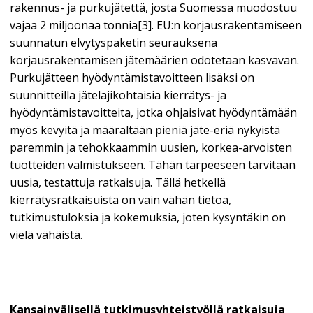
rakennus- ja purkujätettä, josta Suomessa muodostuu
vajaa 2 miljoonaa tonnia[3]. EU:n korjausrakentamiseen
suunnatun elvytyspaketin seurauksena
korjausrakentamisen jätemäärien odotetaan kasvavan.
Purkujätteen hyödyntämistavoitteen lisäksi on
suunnitteilla jätelajikohtaisia kierrätys- ja
hyödyntämistavoitteita, jotka ohjaisivat hyödyntämään
myös kevyitä ja määrältään pieniä jäte-eriä nykyistä
paremmin ja tehokkaammin uusien, korkea-arvoisten
tuotteiden valmistukseen. Tähän tarpeeseen tarvitaan
uusia, testattuja ratkaisuja. Tällä hetkellä
kierrätysratkaisuista on vain vähän tietoa,
tutkimustuloksia ja kokemuksia, joten kysyntäkin on
vielä vähäistä.
Kansainvälisellä tutkimusyhteistyöllä ratkaisuja