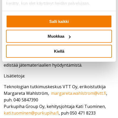
kerätty, kun olet käyttänyt heidän palvelujaan.
tietomalliin (Building Information Model, BIM) ja uusia
konsepteja rakennusjätteiden kierrätykseen.
Hankkeessa kehitetään uusia teknologia- ja
Salli kaikki
tuoteratkaisuja, joita testataan
demonstraatioprojektein. Hankkeen aikana arvioidaan
Muokkaa
myös ratkaisujen ympäristö- että taloudelliset
vaikutukset. Lisäksi hankkeessa on pyritty
Kiellä
tunnistamaan ilmiöitä, jotka nykyisin haittaavat
lajittelevaa purkua sekä ohjauskeinoja, joilla voitaisiin
edistää jätemateriaalien hyödyntämistä.
Lisätietoja:
Teknologian tutkimuskeskus VTT Oy​, erikoistutkija
Margareta Wahlström,
margareta.wahlstrom@vtt.fi
,
puh. 040 5847390
Purkupiha Group Oy, kehitysjohtaja Kati Tuominen,
kati.tuominen@purkupiha.fi
, puh 050 471 8233