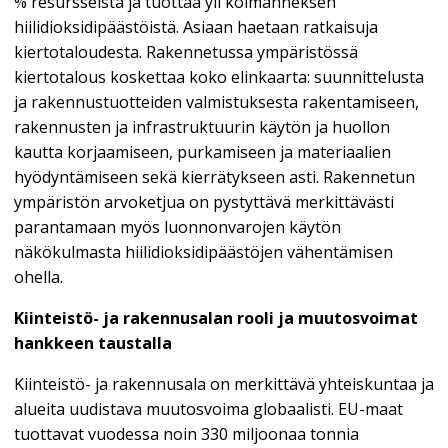
% resursseista ja tuottaa yli kolmanneksen
hiilidioksidipäästöistä. Asiaan haetaan ratkaisuja
kiertotaloudesta. Rakennetussa ympäristössä
kiertotalous koskettaa koko elinkaarta: suunnittelusta
ja rakennustuotteiden valmistuksesta rakentamiseen,
rakennusten ja infrastruktuurin käytön ja huollon
kautta korjaamiseen, purkamiseen ja materiaalien
hyödyntämiseen sekä kierrätykseen asti. Rakennetun
ympäristön arvoketjua on pystyttävä merkittävästi
parantamaan myös luonnonvarojen käytön
näkökulmasta hiilidioksidipäästöjen vähentämisen
ohella.
Kiinteistö- ja rakennusalan rooli ja muutosvoimat
hankkeen taustalla
Kiinteistö- ja rakennusala on merkittävä yhteiskuntaa ja
alueita uudistava muutosvoima globaalisti. EU-maat
tuottavat vuodessa noin 330 miljoonaa tonnia