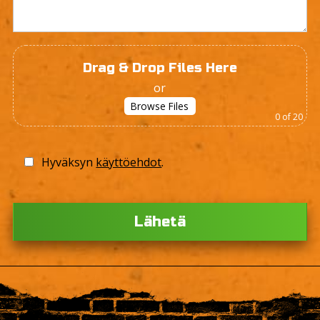
Drag & Drop Files Here
or
Browse Files
0
of 20
Hyväksyn
käyttöehdot
.
Ple