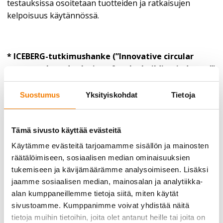
testauksissa osoitetaan tuotteiden ja ratkaisujen
kelpoisuus käytännössä.
* ICEBERG-tutkimushanke (”Innovative circular
economy-based solutions for the building industry”)
Nelivuotisen hankkeen kokonaisbudjetti on 15,7
Suostumus
Yksityiskohdat
Tietoja
miljoona euroa, joista EU tuki on 13 miljoonaa euroa.
Hanke käynnistyi vuonna 2020 ja päättyy vuoden 2024
huhtikuussa. Hanketta koordinoi espanjalainen
Tämä sivusto käyttää evästeitä
Tecnalia ja siihen osallistuu yhteensä 35 partneria
Käytämme evästeitä tarjoamamme sisällön ja mainosten
kymmenestä eri maasta. Suomalaisten partnereiden
räätälöimiseen, sosiaalisen median ominaisuuksien
budjettiosuus on yhteensä lähes 1,2 miljoona euroa.
tukemiseen ja kävijämäärämme analysoimiseen. Lisäksi
jaamme sosiaalisen median, mainosalan ja analytiikka-
Hankkeessa etsitään uusia toimintamalleja
alan kumppaneillemme tietoja siitä, miten käytät
digitalisoinnin käytöstä mm. rakennustuotteiden
sivustoamme. Kumppanimme voivat yhdistää näitä
jäljitettävyydessä sekä jätemäärien ennustamisessa
tietoja muihin tietoihin, joita olet antanut heille tai joita on
kehittämällä esimerkiksi uusia työkaluja rakennuksen