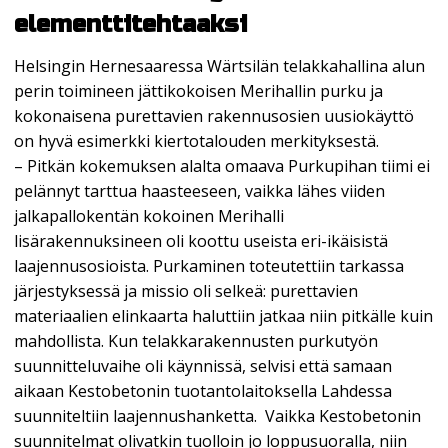
elementtitehtaaksi
Helsingin Hernesaaressa Wärtsilän telakkahallina alun
perin toimineen jättikokoisen Merihallin purku ja
kokonaisena purettavien rakennusosien uusiokäyttö
on hyvä esimerkki kiertotalouden merkityksestä.
– Pitkän kokemuksen alalta omaava Purkupihan tiimi ei
pelännyt tarttua haasteeseen, vaikka lähes viiden
jalkapallokentän kokoinen Merihalli
lisärakennuksineen oli koottu useista eri-ikäisistä
laajennusosioista. Purkaminen toteutettiin tarkassa
järjestyksessä ja missio oli selkeä: purettavien
materiaalien elinkaarta haluttiin jatkaa niin pitkälle kuin
mahdollista. Kun telakkarakennusten purkutyön
suunnitteluvaihe oli käynnissä, selvisi että samaan
aikaan Kestobetonin tuotantolaitoksella Lahdessa
suunniteltiin laajennushanketta. Vaikka Kestobetonin
suunnitelmat olivatkin tuolloin jo loppusuoralla, niin