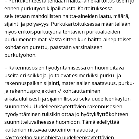
– Purkukohteesta tehdään haitta-ainekartoitus usein jo
ennen purkutyön kilpailutusta. Kartoituksessa
selvitetään mahdollisten haitta-aineiden laatu, määrä,
sijainti ja pölyävyys. Purkukartoituksessa määritellään
myös erikoispurkutyönä tehtävien purkualueiden
purkumenetelmät. Vasta sitten kun haitta-ainepitoiset
kohdat on purettu, päästään varsinaiseen
purkutyöhön.
– Rakennusosien hyödyntämisessä on huomioitava
useita eri seikkoja, joita ovat esimerkiksi purku- ja
rakennuspaikan sijainti, materiaalien saatavuus, purku-
ja rakennusprojektien -/ kohtauttaminen
aikataulullisesti ja sijainnillisesti sekä uudelleenkäytön
suunnittelu. Uudelleenkäytettävien rakennusosien
hyödyntäminen tulisikin ottaa jo hyötykäyttökohteen
suunnitteluvaiheessa huomioon. Tämä edellyttää
kuitenkin riittävää tuoteinformaatiota ja
käyttökelpoisuusohjeita uudelleenkäytettävien