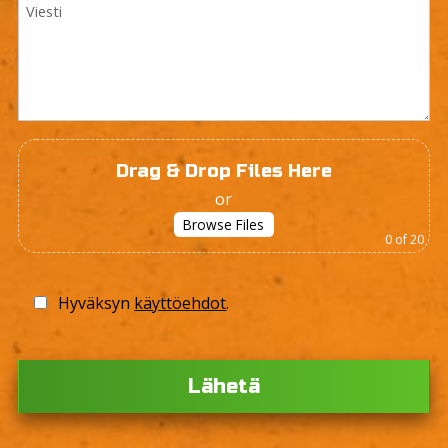
Drag & Drop Files Here
or
Browse Files
0
of 20
Hyväksyn
käyttöehdot
.
Ple