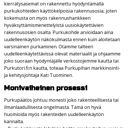
kierrätysasemat on rakennettu hyödyntämällä
purkukohteiden käyttökelpoisia rakennusosia, joten
kokemusta on myös rakennushankkeen
hyväksyttämismenettelyistä uusiokäytettävien
rakennusosien osalta. Purkukohde arvioidaan aina
uudelleenkäytön näkökulmasta ennen kuin aloitetaan
varsinainen purkaminen. Otamme talteen
uudelleenkäytettävissä olevat materiaalit ja ohjaamme
joko suoraan hyödyntäjälle verkostojemme kautta tai
Purkutori.fi:n kautta, toteaa Purkupihan markkinointi-
ja kehitysjohtaja Kati Tuominen.
Monivaiheinen prosessi
Purkupäätös johtuu monesti joko rakenteellisesta tai
ilmanlaadullisesta ongelmasta. Tämä on hyvä
huomioida myös rakenteiden uudelleenkäytön
kannalta.