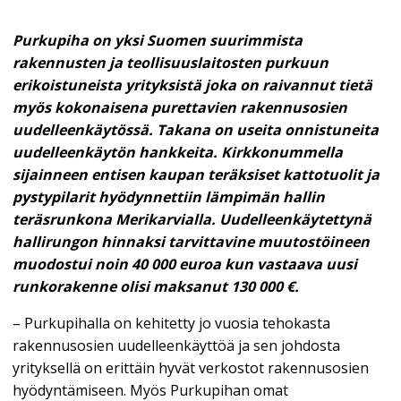
Purkupiha on yksi Suomen suurimmista
rakennusten ja teollisuuslaitosten purkuun
erikoistuneista yrityksistä joka on raivannut tietä
myös kokonaisena purettavien rakennusosien
uudelleenkäytössä. Takana on useita onnistuneita
uudelleenkäytön hankkeita. Kirkkonummella
sijainneen entisen kaupan teräksiset kattotuolit ja
pystypilarit hyödynnettiin lämpimän hallin
teräsrunkona Merikarvialla. Uudelleenkäytettynä
hallirungon hinnaksi tarvittavine muutostöineen
muodostui noin 40 000 euroa kun vastaava uusi
runkorakenne olisi maksanut 130 000 €.
– Purkupihalla on kehitetty jo vuosia tehokasta
rakennusosien uudelleenkäyttöä ja sen johdosta
yrityksellä on erittäin hyvät verkostot rakennusosien
hyödyntämiseen. Myös Purkupihan omat