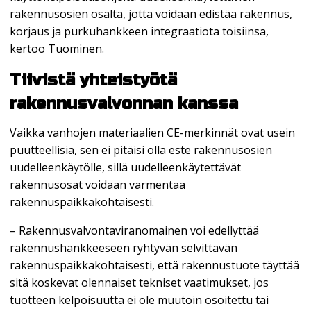
rakennusosien osalta, jotta voidaan edistää rakennus,
korjaus ja purkuhankkeen integraatiota toisiinsa,
kertoo Tuominen.
Tiivistä yhteistyötä
rakennusvalvonnan kanssa
Vaikka vanhojen materiaalien CE-merkinnät ovat usein
puutteellisia, sen ei pitäisi olla este rakennusosien
uudelleenkäytölle, sillä uudelleenkäytettävät
rakennusosat voidaan varmentaa
rakennuspaikkakohtaisesti.
– Rakennusvalvontaviranomainen voi edellyttää
rakennushankkeeseen ryhtyvän selvittävän
rakennuspaikkakohtaisesti, että rakennustuote täyttää
sitä koskevat olennaiset tekniset vaatimukset, jos
tuotteen kelpoisuutta ei ole muutoin osoitettu tai