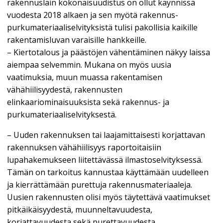
rakennuslain kokonaisuudistus on ollut käynnissä
vuodesta 2018 alkaen ja sen myötä rakennus-
purkumateriaaliselvityksistä tulisi pakollisia kaikille
rakentamisluvan varaisille hankkeille.
– Kiertotalous ja päästöjen vähentäminen näkyy laissa
aiempaa selvemmin. Mukana on myös uusia
vaatimuksia, muun muassa rakentamisen
vähähiilisyydestä, rakennusten
elinkaariominaisuuksista sekä rakennus- ja
purkumateriaaliselvityksestä.
– Uuden rakennuksen tai laajamittaisesti korjattavan
rakennuksen vähähiilisyys raportoitaisiin
lupahakemukseen liitettävässä ilmastoselvityksessä.
Tämän on tarkoitus kannustaa käyttämään uudelleen
ja kierrättämään purettuja rakennusmateriaaleja.
Uusien rakennusten olisi myös täytettävä vaatimukset
pitkäikäisyydestä, muunneltavuudesta,
korjattavuudesta sekä purettavuudesta.