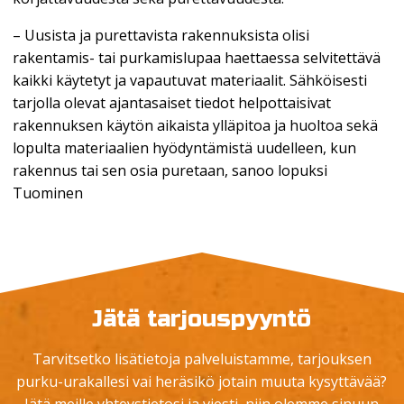
– Uusista ja purettavista rakennuksista olisi
rakentamis- tai purkamislupaa haettaessa selvitettävä
kaikki käytetyt ja vapautuvat materiaalit. Sähköisesti
tarjolla olevat ajantasaiset tiedot helpottaisivat
rakennuksen käytön aikaista ylläpitoa ja huoltoa sekä
lopulta materiaalien hyödyntämistä uudelleen, kun
rakennus tai sen osia puretaan, sanoo lopuksi
Tuominen
Jätä tarjouspyyntö
Tarvitsetko lisätietoja palveluistamme, tarjouksen
purku-urakallesi vai heräsikö jotain muuta kysyttävää?