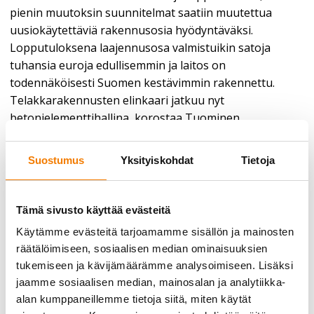
pienin muutoksin suunnitelmat saatiin muutettua
uusiokäytettäviä rakennusosia hyödyntäväksi.
Lopputuloksena laajennusosa valmistuikin satoja
tuhansia euroja edullisemmin ja laitos on
todennäköisesti Suomen kestävimmin rakennettu.
Telakkarakennusten elinkaari jatkuu nyt
betonielementtihallina, korostaa Tuominen.
Materiaalien kierrätys tehostuu
Suostumus
Yksityiskohdat
Tietoja
verkossa
Purkupihan hallinnoima Purkutori on yrityksille ja
Tämä sivusto käyttää evästeitä
yksityishenkilöille tarkoitettu purku- ja
Käytämme evästeitä tarjoamamme sisällön ja mainosten
rakennustavaran sekä käytettyjen teollisuuslaitteiden, -
räätälöimiseen, sosiaalisen median ominaisuuksien
laitteistojen ja -koneiden kauppapaikka verkossa.
tukemiseen ja kävijämäärämme analysoimiseen. Lisäksi
– Jo tälläkin hetkellä myymme Purkutori toimintamme
jaamme sosiaalisen median, mainosalan ja analytiikka-
kautta rakennusosia, koneita, laitteita ja hallirunkoja.
alan kumppaneillemme tietoja siitä, miten käytät
Meidän kauttamme kiertää noin 2 miljoonan euron