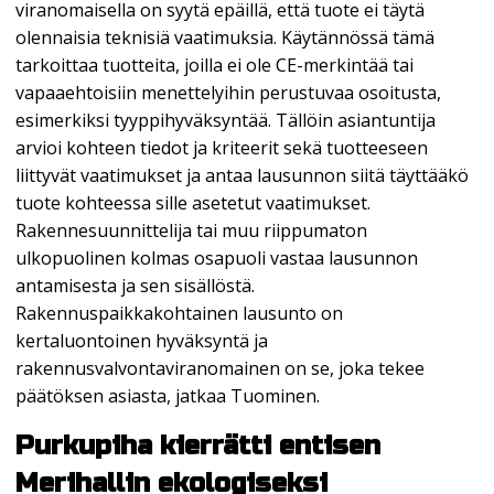
viranomaisella on syytä epäillä, että tuote ei täytä
olennaisia teknisiä vaatimuksia. Käytännössä tämä
tarkoittaa tuotteita, joilla ei ole CE-merkintää tai
vapaaehtoisiin menettelyihin perustuvaa osoitusta,
esimerkiksi tyyppihyväksyntää. Tällöin asiantuntija
arvioi kohteen tiedot ja kriteerit sekä tuotteeseen
liittyvät vaatimukset ja antaa lausunnon siitä täyttääkö
tuote kohteessa sille asetetut vaatimukset.
Rakennesuunnittelija tai muu riippumaton
ulkopuolinen kolmas osapuoli vastaa lausunnon
antamisesta ja sen sisällöstä.
Rakennuspaikkakohtainen lausunto on
kertaluontoinen hyväksyntä ja
rakennusvalvontaviranomainen on se, joka tekee
päätöksen asiasta, jatkaa Tuominen.
Purkupiha kierrätti entisen
Merihallin ekologiseksi