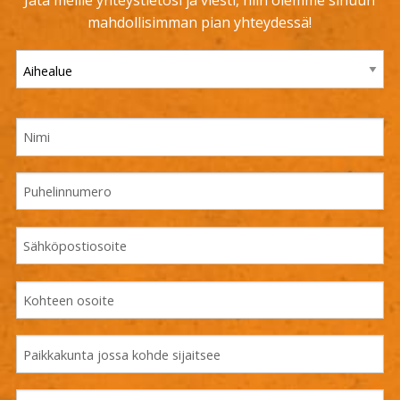
Jätä meille yhteystietosi ja viesti, niin olemme sinuun
mahdollisimman pian yhteydessä!