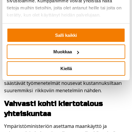
sivustoamme. Kumppanimme voivat yhdistää näitä
edestä rakenneosia, koneita ja laitteita
tietoja muihin tietoihin, joita olet antanut heille tai joita on
uudelleenkäyttöön sekä tietenkin betonia, joka
kerätty, kun olet käyttänyt heidän palvelujaan.
murskataan ja jalostetaan uusiokiviainekseksi, kiteyttää
Tuominen.
Salli kaikki
Purkupihan kokemusten mukaan uudelleenkäytöllä on
mahdollista saavuttaa sekä taloudellisia että
Muokkaa
ympäristöllisiä säästöjä, kuten esimerkiksi Merihallin ja
Kestobetonin projektit osoittavat. Kaikki purkukohteet
eivät kuitenkaan noudata samaa kaavaa ja kokeneella
Kiellä
purkajalla on osaamista arvioida milloin purkukohteen
säästävät työmenetelmät nousevat kustannuksiltaan
suuremmiksi rikkoviin menetelmiin nähden.
Vahvasti kohti kiertotalous
yhteiskuntaa
Ympäristöministeriön asettama maankäyttö ja