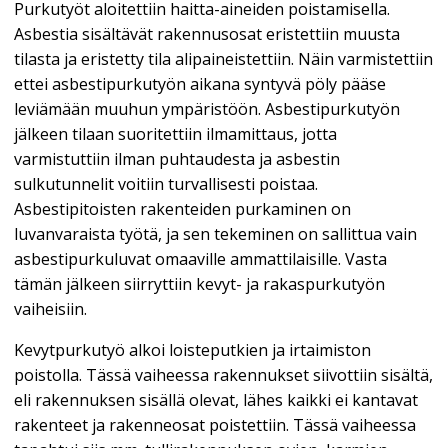
Purkutyöt aloitettiin haitta-aineiden poistamisella.
Asbestia sisältävät rakennusosat eristettiin muusta
tilasta ja eristetty tila alipaineistettiin. Näin varmistettiin
ettei asbestipurkutyön aikana syntyvä pöly pääse
leviämään muuhun ympäristöön. Asbestipurkutyön
jälkeen tilaan suoritettiin ilmamittaus, jotta
varmistuttiin ilman puhtaudesta ja asbestin
sulkutunnelit voitiin turvallisesti poistaa.
Asbestipitoisten rakenteiden purkaminen on
luvanvaraista työtä, ja sen tekeminen on sallittua vain
asbestipurkuluvat omaaville ammattilaisille. Vasta
tämän jälkeen siirryttiin kevyt- ja rakaspurkutyön
vaiheisiin.
Kevytpurkutyö alkoi loisteputkien ja irtaimiston
poistolla. Tässä vaiheessa rakennukset siivottiin sisältä,
eli rakennuksen sisällä olevat, lähes kaikki ei kantavat
rakenteet ja rakenneosat poistettiin. Tässä vaiheessa