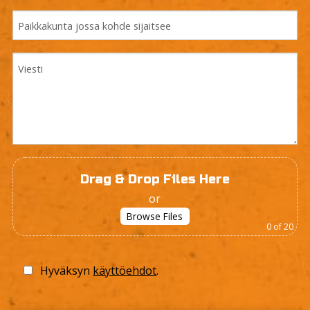
Drag & Drop Files Here
or
Browse Files
0
of 20
Hyväksyn
käyttöehdot
.