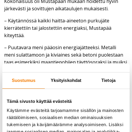
Kokonaisuus oli Mustapään mukaan hoidettu hyvin
järkevästi ja sovittujen aikataulujen mukaisesti.
– Käytännössä kaikki haitta-aineeton purkujäte
kierrätettiin tai jalostettiin energiaksi, Mustapää
kiteyttää.
– Puutavara meni pääosin energiajätteeksi. Metalli
meni sulattamoon ja kiviaines sekä betoni puolestaan
taas esimerkiksi maantiepohjien täyttösoraksi ja muiksi
maa-aineksiksi, Mustapää luettelee.
Suostumus
Yksityiskohdat
Tietoja
Sopiva kumppani vaativiin kohteisiin
Purkujätteiden kierrätyksen lisäksi Purkupihalla on
Mustapään mukaan hyvät resurssit myös purkutöihin
Tämä sivusto käyttää evästeitä
liittyvän metelin ja pölyn hallintaan. Heillä on valmius
Käytämme evästeitä tarjoamamme sisällön ja mainosten
suihkuttaa vettä vesitykillä tai purkukoneen puomin
räätälöimiseen, sosiaalisen median ominaisuuksien
päästä tulevalla vesisumulla, jotta pöly pidetään
tukemiseen ja kävijämäärämme analysoimiseen. Lisäksi
hallinnassa.
jaamme sosiaalisen median, mainosalan ja analytiikka-