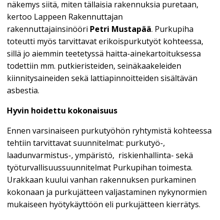
näkemys siitä, miten tällaisia rakennuksia puretaan,
kertoo Lappeen Rakennuttajan
rakennuttajainsinööri
Petri Mustapää
. Purkupiha
toteutti myös tarvittavat erikoispurkutyöt kohteessa,
sillä jo aiemmin teetetyssä haitta-ainekartoituksessa
todettiin mm. putkieristeiden, seinäkaakeleiden
kiinnitysaineiden sekä lattiapinnoitteiden sisältävän
asbestia.
Hyvin hoidettu kokonaisuus
Ennen varsinaiseen purkutyöhön ryhtymistä kohteessa
tehtiin tarvittavat suunnitelmat: purkutyö-,
laadunvarmistus-, ympäristö, riskienhallinta- sekä
työturvallisuussuunnitelmat Purkupihan toimesta.
Urakkaan kuului vanhan rakennuksen purkaminen
kokonaan ja purkujätteen valjastaminen nykynormien
mukaiseen hyötykäyttöön eli purkujätteen kierrätys.