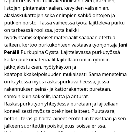
tapahtui siis mm. tullirakennuksen ovien, karmien,
listojen, pintamateriaalien, kevyiden väliseinien,
alaslaskukattojen sekä enimpien sähköjohtojen ja
putkien poisto. Tässä vaiheessa työtä lajitteleva purku
on tärkeässä roolissa, jotta kaikki
hyödyntämiskelpoiset materiaalit saadaan otettua
talteen, kertoo purkukohteen vastaava työnjohtaja
Jani
Perälä
Purkupiha Oy:stä. Lajittelevassa purkutyössä
kaikki purkumateriaalit lajitellaan omiin ryhmiin
jatkojalostuksen, hyötykäytön ja
kaatopaikkakelpoisuuden mukaisesti. Sama menetelmä
on käytössä myös raskaspurkuvaiheessa, jossa
rakennuksen seinä- ja kattorakenteet puretaan,
samoin kuin sokkelit, laatta ja anturat.
Raskaspurkutyön yhteydessä puretaan ja lajitellaan
koneellisesti myös talotekniset laitteet. Puutavara,
betoni, teräs ja haitta-aineet eroteltiin toisistaan ja sen
jälkeen suoritettiin poiskuljetus isoissa erissä.