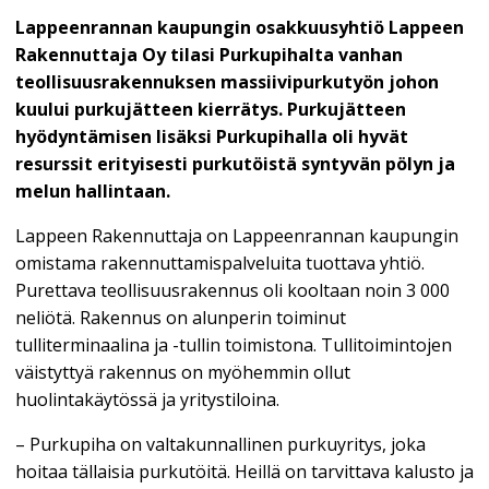
Lappeenrannan kaupungin osakkuusyhtiö Lappeen
Rakennuttaja Oy tilasi Purkupihalta vanhan
teollisuusrakennuksen massiivipurkutyön johon
kuului purkujätteen kierrätys. Purkujätteen
hyödyntämisen lisäksi Purkupihalla oli hyvät
resurssit erityisesti purkutöistä syntyvän pölyn ja
melun hallintaan.
Lappeen Rakennuttaja on Lappeenrannan kaupungin
omistama rakennuttamispalveluita tuottava yhtiö.
Purettava teollisuusrakennus oli kooltaan noin 3 000
neliötä. Rakennus on alunperin toiminut
tulliterminaalina ja -tullin toimistona. Tullitoimintojen
väistyttyä rakennus on myöhemmin ollut
huolintakäytössä ja yritystiloina.
– Purkupiha on valtakunnallinen purkuyritys, joka
hoitaa tällaisia purkutöitä. Heillä on tarvittava kalusto ja