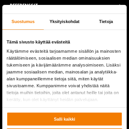
REFERENSSIT
AJANKOHTAISTA
Suostumus
Yksityiskohdat
Tietoja
VIDEOT
Tämä sivusto käyttää evästeitä
YRITYS
Käytämme evästeitä tarjoamamme sisällön ja mainosten
räätälöimiseen, sosiaalisen median ominaisuuksien
YHTEYSTIEDOT
tukemiseen ja kävijämäärämme analysoimiseen. Lisäksi
jaamme sosiaalisen median, mainosalan ja analytiikka-
alan kumppaneillemme tietoja siitä, miten käytät
sivustoamme. Kumppanimme voivat yhdistää näitä
PURKUPIHA
tietoja muihin tietoihin, joita olet antanut heille tai joita on
kerätty, kun olet käyttänyt heidän palvelujaan.
Salli kaikki