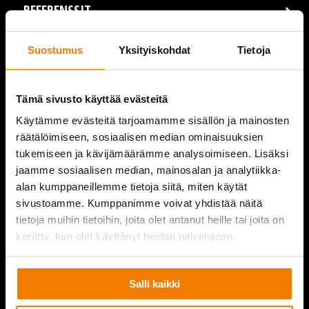
REFERENSSIT
AJANKOHTAISTA
Suostumus
Yksityiskohdat
Tietoja
VIDEOT
Tämä sivusto käyttää evästeitä
YRITYS
Käytämme evästeitä tarjoamamme sisällön ja mainosten
räätälöimiseen, sosiaalisen median ominaisuuksien
YHTEYSTIEDOT
tukemiseen ja kävijämäärämme analysoimiseen. Lisäksi
jaamme sosiaalisen median, mainosalan ja analytiikka-
alan kumppaneillemme tietoja siitä, miten käytät
sivustoamme. Kumppanimme voivat yhdistää näitä
PURKUPIHA
tietoja muihin tietoihin, joita olet antanut heille tai joita on
kerätty, kun olet käyttänyt heidän palvelujaan.
Salli kaikki