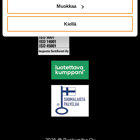
Muokkaa
Kiellä
2026 @ Purkupiha Oy