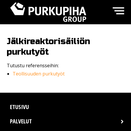
Jälkireaktorisäiliön
purkutyöt
Tutustu referensseihin:
Teollisuuden purkutyöt
ETUSIVU
PALVELUT