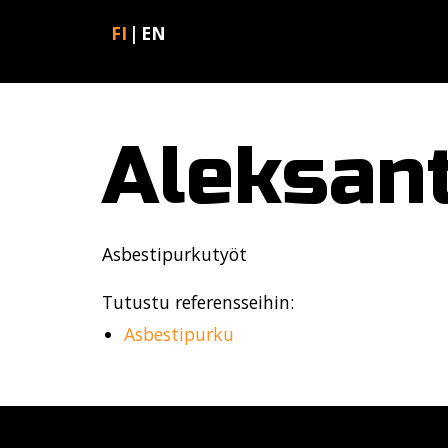
FI
EN
Aleksant
Asbestipurkutyöt
Tutustu referensseihin:
Asbestipurku