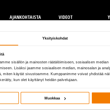
AJANKOHTAISTA
VIDEOT
Y
Y
L
Yksityiskohdat
T
P
itä
A
mme sisällön ja mainosten räätälöimiseen, sosiaalisen median
I
iseen. Lisäksi jaamme sosiaalisen median, mainosalan ja analy
, miten käytät sivustoamme. Kumppanimme voivat yhdistää näitä t
n kerätty, kun olet käyttänyt heidän palvelujaan.
Muokkaa