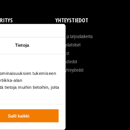
RITYS
YHTEYSTIEDOT
rityksen toiminta
Myynti ja tarjouslaskenta
aatu ja ympäristö
Kierrätyslaitokset
Tietoja
yöturvallisuus
Toimistot
urkukalusto
Laskutustiedot
voimet työpaikat
Kaikki yhteystiedot
 ominaisuuksien tukemiseen
lmoittajansuojelu
tiikka-alan
ietoja muihin tietoihin, joita
Salli kaikki