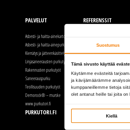
PALVELUT
REFERENSSIT
Asbesti- ja haitta-ainekartoitus
Asbestipurku
Asbesti- ja haitta-ainepurku
Linjasaneeraus
Suostumus
Kierrätys ja jätteenkäsittely
Rakennusten purku
Linjasaneerausten purkutyöt
Saneerauspurku
Tämä sivusto käyttää eväste
Rakennusten purkutyöt
Teollisuuden purkutyöt
Käytämme evästeitä tarjoama
Saneerauspurku
ja kävijämäärämme analysoim
Teollisuuden purkutyöt
kumppaneillemme tietoja siitä
olet antanut heille tai joita o
Demorock® – murske
www.purkutori.fi
PURKUTORI.FI
Kiellä