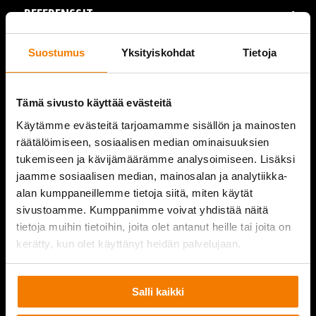
REFERENSSIT
AJANKOHTAISTA
Suostumus
Yksityiskohdat
Tietoja
VIDEOT
Tämä sivusto käyttää evästeitä
YRITYS
Käytämme evästeitä tarjoamamme sisällön ja mainosten
räätälöimiseen, sosiaalisen median ominaisuuksien
YHTEYSTIEDOT
tukemiseen ja kävijämäärämme analysoimiseen. Lisäksi
jaamme sosiaalisen median, mainosalan ja analytiikka-
alan kumppaneillemme tietoja siitä, miten käytät
sivustoamme. Kumppanimme voivat yhdistää näitä
PURKUPIHA
tietoja muihin tietoihin, joita olet antanut heille tai joita on
kerätty, kun olet käyttänyt heidän palvelujaan.
Salli kaikki