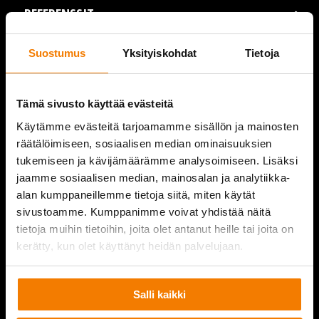
REFERENSSIT
AJANKOHTAISTA
Suostumus
Yksityiskohdat
Tietoja
VIDEOT
Tämä sivusto käyttää evästeitä
YRITYS
Käytämme evästeitä tarjoamamme sisällön ja mainosten
räätälöimiseen, sosiaalisen median ominaisuuksien
YHTEYSTIEDOT
tukemiseen ja kävijämäärämme analysoimiseen. Lisäksi
jaamme sosiaalisen median, mainosalan ja analytiikka-
alan kumppaneillemme tietoja siitä, miten käytät
sivustoamme. Kumppanimme voivat yhdistää näitä
PURKUPIHA
tietoja muihin tietoihin, joita olet antanut heille tai joita on
kerätty, kun olet käyttänyt heidän palvelujaan.
Salli kaikki