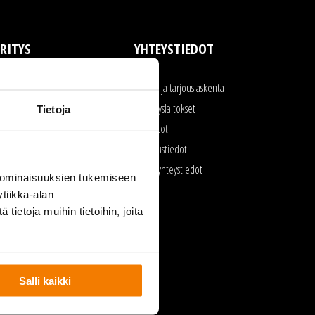
RITYS
YHTEYSTIEDOT
rityksen toiminta
Myynti ja tarjouslaskenta
aatu ja ympäristö
Kierrätyslaitokset
Tietoja
yöturvallisuus
Toimistot
urkukalusto
Laskutustiedot
voimet työpaikat
Kaikki yhteystiedot
 ominaisuuksien tukemiseen
lmoittajansuojelu
tiikka-alan
ietoja muihin tietoihin, joita
Salli kaikki