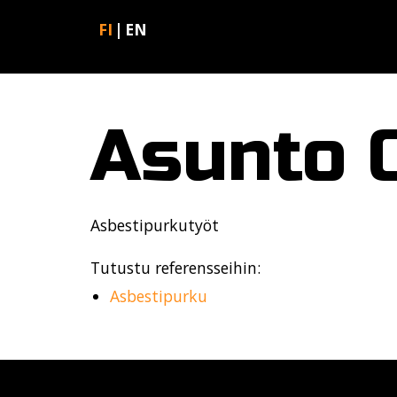
FI
EN
Asunto 
Asbestipurkutyöt
Tutustu referensseihin:
Asbestipurku