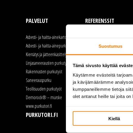
PALVELUT
REFERENSSIT
Asbesti- ja haitta-ainekartoitus
Asbestipurku
Asbesti- ja haitta-ainepurku
Linjasaneeraus
Suostumus
Kierrätys ja jätteenkäsittely
Rakennusten purku
Linjasaneerausten purkutyöt
Saneerauspurku
Tämä sivusto käyttää eväste
Rakennusten purkutyöt
Teollisuuden purkutyöt
Käytämme evästeitä tarjoama
Saneerauspurku
ja kävijämäärämme analysoim
Teollisuuden purkutyöt
kumppaneillemme tietoja siitä
olet antanut heille tai joita o
Demorock® – murske
www.purkutori.fi
PURKUTORI.FI
Kiellä