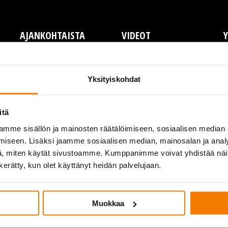
AJANKOHTAISTA
VIDEOT
Y
Y
L
Yksityiskohdat
T
P
itä
A
mme sisällön ja mainosten räätälöimiseen, sosiaalisen median
I
iseen. Lisäksi jaamme sosiaalisen median, mainosalan ja analy
, miten käytät sivustoamme. Kumppanimme voivat yhdistää näitä t
n kerätty, kun olet käyttänyt heidän palvelujaan.
Muokkaa