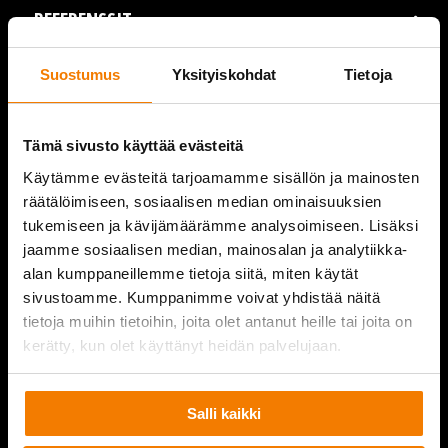
REFERENSSIT
AJANKOHTAISTA
Suostumus
Yksityiskohdat
Tietoja
VIDEOT
Tämä sivusto käyttää evästeitä
YRITYS
Käytämme evästeitä tarjoamamme sisällön ja mainosten
räätälöimiseen, sosiaalisen median ominaisuuksien
YHTEYSTIEDOT
tukemiseen ja kävijämäärämme analysoimiseen. Lisäksi
jaamme sosiaalisen median, mainosalan ja analytiikka-
alan kumppaneillemme tietoja siitä, miten käytät
sivustoamme. Kumppanimme voivat yhdistää näitä
PURKUPIHA
tietoja muihin tietoihin, joita olet antanut heille tai joita on
kerätty, kun olet käyttänyt heidän palvelujaan.
Salli kaikki