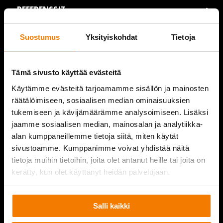
REFERENSSIT
AJANKOHTAISTA
Suostumus
Yksityiskohdat
Tietoja
VIDEOT
Tämä sivusto käyttää evästeitä
YRITYS
Käytämme evästeitä tarjoamamme sisällön ja mainosten
räätälöimiseen, sosiaalisen median ominaisuuksien
YHTEYSTIEDOT
tukemiseen ja kävijämäärämme analysoimiseen. Lisäksi
jaamme sosiaalisen median, mainosalan ja analytiikka-
alan kumppaneillemme tietoja siitä, miten käytät
sivustoamme. Kumppanimme voivat yhdistää näitä
PURKUPIHA
tietoja muihin tietoihin, joita olet antanut heille tai joita on
kerätty, kun olet käyttänyt heidän palvelujaan.
Salli kaikki