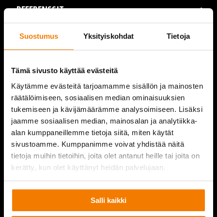
REFERENSSIT
AJANKOHTAISTA
Suostumus
Yksityiskohdat
Tietoja
VIDEOT
Tämä sivusto käyttää evästeitä
YRITYS
Käytämme evästeitä tarjoamamme sisällön ja mainosten
räätälöimiseen, sosiaalisen median ominaisuuksien
YHTEYSTIEDOT
tukemiseen ja kävijämäärämme analysoimiseen. Lisäksi
jaamme sosiaalisen median, mainosalan ja analytiikka-
alan kumppaneillemme tietoja siitä, miten käytät
sivustoamme. Kumppanimme voivat yhdistää näitä
PURKUPIHA
tietoja muihin tietoihin, joita olet antanut heille tai joita on
kerätty, kun olet käyttänyt heidän palvelujaan.
Salli kaikki