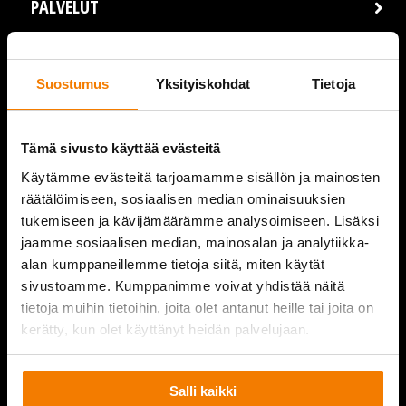
PALVELUT
REFERENSSIT
Suostumus
Yksityiskohdat
Tietoja
AJANKOHTAISTA
VIDEOT
Tämä sivusto käyttää evästeitä
Käytämme evästeitä tarjoamamme sisällön ja mainosten
YRITYS
räätälöimiseen, sosiaalisen median ominaisuuksien
tukemiseen ja kävijämäärämme analysoimiseen. Lisäksi
YHTEYSTIEDOT
jaamme sosiaalisen median, mainosalan ja analytiikka-
alan kumppaneillemme tietoja siitä, miten käytät
sivustoamme. Kumppanimme voivat yhdistää näitä
tietoja muihin tietoihin, joita olet antanut heille tai joita on
PURKUPIHA
kerätty, kun olet käyttänyt heidän palvelujaan.
Salli kaikki