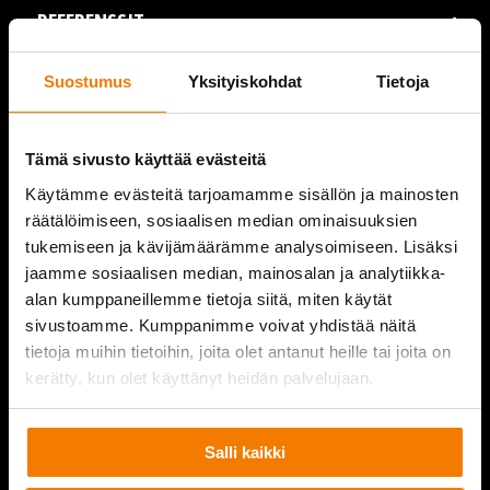
REFERENSSIT
AJANKOHTAISTA
Suostumus
Yksityiskohdat
Tietoja
VIDEOT
Tämä sivusto käyttää evästeitä
YRITYS
Käytämme evästeitä tarjoamamme sisällön ja mainosten
räätälöimiseen, sosiaalisen median ominaisuuksien
YHTEYSTIEDOT
tukemiseen ja kävijämäärämme analysoimiseen. Lisäksi
jaamme sosiaalisen median, mainosalan ja analytiikka-
alan kumppaneillemme tietoja siitä, miten käytät
sivustoamme. Kumppanimme voivat yhdistää näitä
PURKUPIHA
tietoja muihin tietoihin, joita olet antanut heille tai joita on
kerätty, kun olet käyttänyt heidän palvelujaan.
Salli kaikki