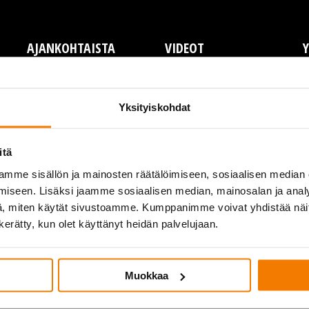
AJANKOHTAISTA
VIDEOT
Y
Y
L
Yksityiskohdat
T
P
itä
A
mme sisällön ja mainosten räätälöimiseen, sosiaalisen median
I
iseen. Lisäksi jaamme sosiaalisen median, mainosalan ja analy
, miten käytät sivustoamme. Kumppanimme voivat yhdistää näitä t
n kerätty, kun olet käyttänyt heidän palvelujaan.
Muokkaa