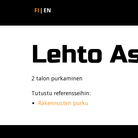
FI
EN
Lehto A
2 talon purkaminen
Tutustu referensseihin:
Rakennusten purku