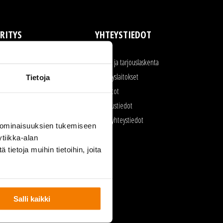
RITYS
YHTEYSTIEDOT
rityksen toiminta
Myynti ja tarjouslaskenta
aatu ja ympäristö
Kierrätyslaitokset
Tietoja
yöturvallisuus
Toimistot
urkukalusto
Laskutustiedot
voimet työpaikat
Kaikki yhteystiedot
 ominaisuuksien tukemiseen
lmoittajansuojelu
tiikka-alan
ietoja muihin tietoihin, joita
Salli kaikki