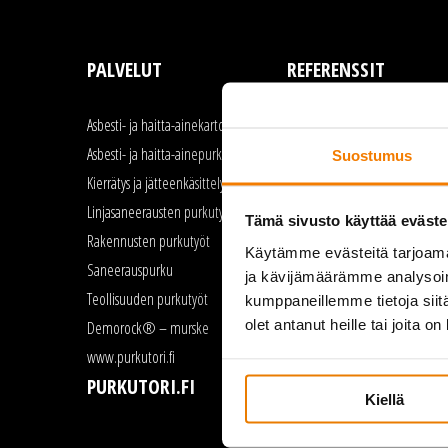
PALVELUT
REFERENSSIT
Asbesti- ja haitta-ainekartoitus
Asbestipurku
Asbesti- ja haitta-ainepurku
Linjasaneeraus
Suostumus
Kierrätys ja jätteenkäsittely
Rakennusten purku
Linjasaneerausten purkutyöt
Saneerauspurku
Tämä sivusto käyttää eväste
Rakennusten purkutyöt
Teollisuuden purkutyöt
Käytämme evästeitä tarjoama
Saneerauspurku
ja kävijämäärämme analysoim
Teollisuuden purkutyöt
kumppaneillemme tietoja siitä
olet antanut heille tai joita o
Demorock® – murske
www.purkutori.fi
PURKUTORI.FI
Kiellä