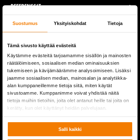
REFERENSSIT
AJANKOHTAISTA
Suostumus
Yksityiskohdat
Tietoja
VIDEOT
Tämä sivusto käyttää evästeitä
YRITYS
Käytämme evästeitä tarjoamamme sisällön ja mainosten
räätälöimiseen, sosiaalisen median ominaisuuksien
YHTEYSTIEDOT
tukemiseen ja kävijämäärämme analysoimiseen. Lisäksi
jaamme sosiaalisen median, mainosalan ja analytiikka-
alan kumppaneillemme tietoja siitä, miten käytät
sivustoamme. Kumppanimme voivat yhdistää näitä
PURKUPIHA
tietoja muihin tietoihin, joita olet antanut heille tai joita on
kerätty, kun olet käyttänyt heidän palvelujaan.
Salli kaikki