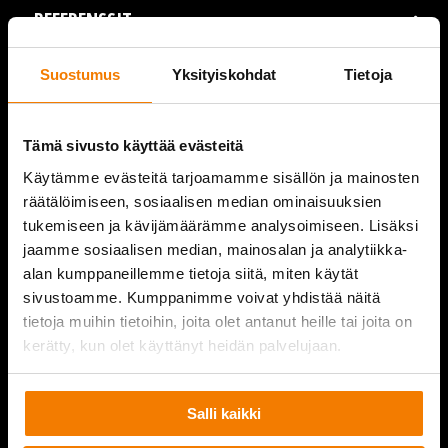
REFERENSSIT
AJANKOHTAISTA
Suostumus
Yksityiskohdat
Tietoja
VIDEOT
Tämä sivusto käyttää evästeitä
YRITYS
Käytämme evästeitä tarjoamamme sisällön ja mainosten
räätälöimiseen, sosiaalisen median ominaisuuksien
YHTEYSTIEDOT
tukemiseen ja kävijämäärämme analysoimiseen. Lisäksi
jaamme sosiaalisen median, mainosalan ja analytiikka-
alan kumppaneillemme tietoja siitä, miten käytät
sivustoamme. Kumppanimme voivat yhdistää näitä
PURKUPIHA
tietoja muihin tietoihin, joita olet antanut heille tai joita on
kerätty, kun olet käyttänyt heidän palvelujaan.
Salli kaikki